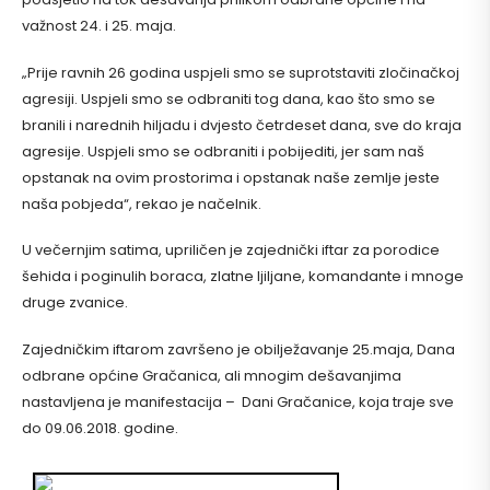
važnost 24. i 25. maja.
„Prije ravnih 26 godina uspjeli smo se suprotstaviti zločinačkoj
agresiji. Uspjeli smo se odbraniti tog dana, kao što smo se
branili i narednih hiljadu i dvjesto četrdeset dana, sve do kraja
agresije. Uspjeli smo se odbraniti i pobijediti, jer sam naš
opstanak na ovim prostorima i opstanak naše zemlje jeste
naša pobjeda“, rekao je načelnik.
U večernjim satima, upriličen je zajednički iftar za porodice
šehida i poginulih boraca, zlatne ljiljane, komandante i mnoge
druge zvanice.
Zajedničkim iftarom završeno je obilježavanje 25.maja, Dana
odbrane općine Gračanica, ali mnogim dešavanjima
nastavljena je manifestacija – Dani Gračanice, koja traje sve
do 09.06.2018. godine.