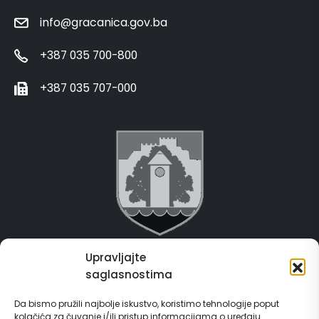
info@gracanica.gov.ba
+387 035 700-800
+387 035 707-000
Upravljajte
Grad Gračanica
saglasnostima
Usluge za građane
Da bismo pružili najbolje iskustvo, koristimo tehnologije poput
kolačića za čuvanje i/ili pristup informacijama o uređaju.