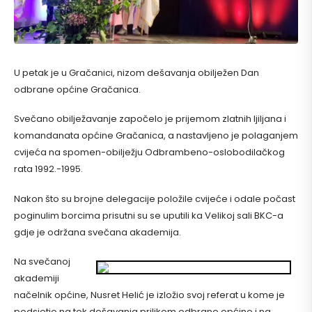
U petak je u Gračanici, nizom dešavanja obilježen Dan
odbrane općine Gračanica.
Svečano obilježavanje započelo je prijemom zlatnih ljiljana i
komandanata općine Gračanica, a nastavljeno je polaganjem
cvijeća na spomen-obilježju Odbrambeno-oslobodilačkog
rata 1992.-1995.
Nakon što su brojne delegacije položile cvijeće i odale počast
poginulim borcima prisutni su se uputili ka Velikoj sali BKC-a
gdje je održana svečana akademija.
Na svečanoj
akademiji
načelnik općine, Nusret Helić je izložio svoj referat u kome je
podsjetio na tok dešavanja prilikom odbrane općine i na