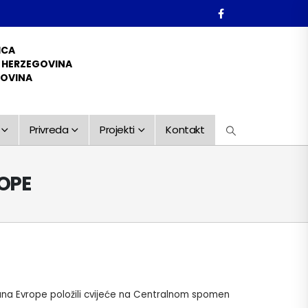
ICA
D HERZEGOVINA
GOVINA
Privreda
Projekti
Kontakt
ROPE
na Evrope položili cvijeće na Centralnom spomen