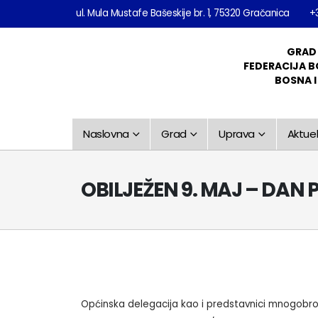
ul. Mula Mustafe Bašeskije br. 1, 75320 Gračanica
+
GRAD
FEDERACIJA B
BOSNA 
Naslovna
Grad
Uprava
Aktuel
OBILJEŽEN 9. MAJ – DAN
Općinska delegacija kao i predstavnici mnogobr