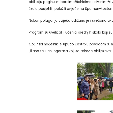
obilježju poginulim borcima/šehidima i civilnim
škola posjetili i položili cvijeće na Spomen-kost
Nakon polaganja cvijeća održana je i svečana akad
Program su uveličali i učenici srednjih škola koji 
Općinski načelnik je uputio čestitku povodom 9. m
ljiljana te Dan logoraša koji se takođe obilježav