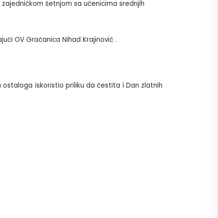
u zajedničkom šetnjom sa učenicima srednjih
ući OV Gračanica Nihad Krajinović .
taloga iskoristio priliku da čestita i Dan zlatnih