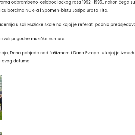
 žrtvama odbrambeno-oslobodilačkog rata 1992.-1995., nakon čega s
urnicu borcima NOR-a i Spomen-bistu Josipa Broza Tita.
emija u sali Muzičke škole na kojoj je
referat podnio predsjedavaj
su izveli prigodne muzičke numere.
aja, Dana pobjede nad fašizmom i Dana Evrope u kojoj je između os
aju ovog datuma.