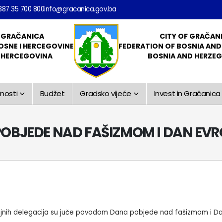
387 35 700 800
info@gracanica.gov.ba
 GRAČANICA
CITY OF GRAČAN
OSNE I HERCEGOVINE
FEDERATION OF BOSNIA AN
I HERCEGOVINA
BOSNIA AND HERZE
nosti
Budžet
Gradsko vijeće
Invest in Gračanica
 POBJEDE NAD FAŠIZMOM I DAN EV
ojnih delegacija su juče povodom Dana pobjede nad fašizmom i Da