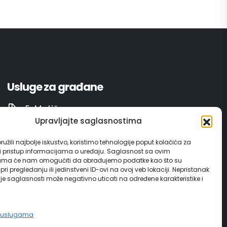
Usluge za građane
E-Matičar
Upravljajte saglasnostima
72 sata sistem
užili najbolje iskustvo, koristimo tehnologije poput kolačića za
ili pristup informacijama o uređaju. Saglasnost sa ovim
Invest in Gračanica
ama će nam omogućiti da obrađujemo podatke kao što su
ri pregledanju ili jedinstveni ID-ovi na ovoj veb lokaciji. Nepristanak
nje saglasnosti može negativno uticati na određene karakteristike i
Vodič za građane
e uslugama