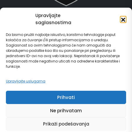
Upravljajte
Grad Gračanica
saglasnostima
Usluge za građane
Da bismo pružili najbolje iskustvo, koristimo tehnologije poput
kolačića za čuvanje i/ili pristup informacijama o uređaju.
E-Matičar
Saglasnost sa ovim tehnologijama će nam omogućiti da
obrađujemo podatke kao što su ponašanje pri pregledanju ili
72 sata sistem
jedinstveni ID-ovi na ovoj veb lokaciji. Nepristanak ili povlačenje
saglasnosti može negativno uticati na određene karakteristike i
funkcije.
Invest in Gračanica
Upravljajte uslugama
Vodič za građane
Prihvati
Ne prihvatam
© Copyright 2024 | grad Gračanica | Sva prava zadržana. | Developed by
Prikaži podešavanja
Futura Multimedia d.o.o. Tuzla