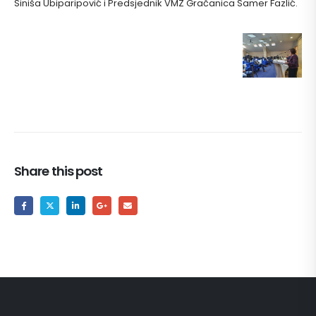
Siniša Ubiparipović i Predsjednik VMZ Gračanica Samer Fazlić.
Share this post