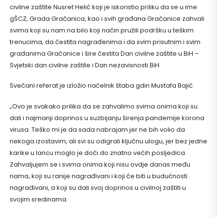
civilne zaštite Nusret Helić koji je iskoristio priliku da se u ime
gŠCZ, Grada Gračanica, kao i svih građana Gračanice zahvali
svima koji su nam na bilo koji način pružili podršku u teškim
trenucima, da čestita nagrađenima i da svim prisutnim i svim
građanima Gračanice i šire čestita Dan civilne zaštite u BiH –
Svjetski dan civilne zaštite i Dan nezavisnosti BiH.
Svečani referat je izložio načelnik štaba gdin Mustafa Bajić.
„Ovo je svakako prilika da se zahvalimo svima onima koji su
dali i najmanji doprinos u suzbijanju širenja pandemije korona
virusa. Teško mi je da sada nabrajam jer ne bih volio da
nekoga izostavim, ali svi su odigrali ključnu ulogu, jer bez jedne
karike u lancu moglo je doći do znatno većih posljedica.
Zahvaljujem se i svima onima koji nisu ovdje danas među
nama, koji su ranije nagrađivani i koji će biti u budućnosti
nagrađivani, a koji su dali svoj doprinos u civilnoj zaštiti u
svojim sredinama.