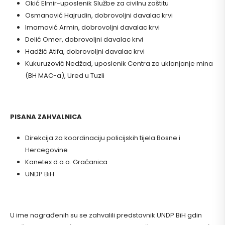
Okić Elmir-uposlenik Službe za civilnu zaštitu
Osmanović Hajrudin, dobrovoljni davalac krvi
Imamović Armin, dobrovoljni davalac krvi
Delić Omer, dobrovoljni davalac krvi
Hadžić Atifa, dobrovoljni davalac krvi
Kukuruzović Nedžad, uposlenik Centra za uklanjanje mina
(BH MAC-a), Ured u Tuzli
PISANA ZAHVALNICA
Direkcija za koordinaciju policijskih tijela Bosne i
Hercegovine
Kanetex d.o.o. Gračanica
UNDP BiH
U ime nagrađenih su se zahvalili predstavnik UNDP BiH gdin