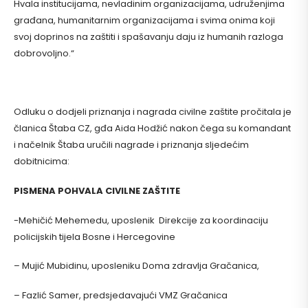
Hvala institucijama, nevladinim organizacijama, udruženjima
građana, humanitarnim organizacijama i svima onima koji
svoj doprinos na zaštiti i spašavanju daju iz humanih razloga
dobrovoljno.“
Odluku o dodjeli priznanja i nagrada civilne zaštite pročitala je
članica Štaba CZ, gđa Aida Hodžić nakon čega su komandant
i načelnik Štaba uručili nagrade i priznanja sljedećim
dobitnicima:
PISMENA POHVALA CIVILNE ZAŠTITE
-Mehičić Mehemedu, uposlenik Direkcije za koordinaciju
policijskih tijela Bosne i Hercegovine
– Mujić Mubidinu, uposleniku Doma zdravlja Gračanica,
– Fazlić Samer, predsjedavajući VMZ Gračanica