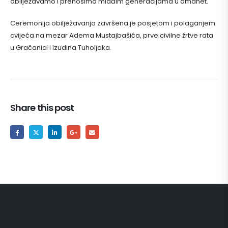
obilježavamo i prenosimo mlađim generacijama u amanet.
Ceremonija obilježavanja završena je posjetom i polaganjem
cvijeća na mezar Adema Mustajbašića, prve civilne žrtve rata
u Gračanici i Izudina Tuholjaka.
Share this post