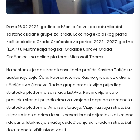
Dana 16.02.2023. godine održan je četvrti po redu hibridni
sastanak Radne grupe za izradu Lokalnog ekološkog plana
zaštite okoline Grada Gračanica za period 2023.-2027. godine
(LEAP) u Multimedijalnog sali Gradske uprave Grada
Gračanica i na online platformi Microsoft Teams.
Na sastanku je od strane konsultanta prof.dr. Kasima Tatića uz
asistenciju Lejle Čolo, koordinatorice Radne grupe, uz aktivno
učešće svih članova Radne grupe predstavljen prijedlog
strateške platforme za izradu LEAP-a. Raspravljalo se o
presjeku stanja i prijedlozima za izmjene i dopune elemenata
strateške platforme: Analiza situacije, Vizija razvoja i strateški
ciljevi sa indikatorima te su izneseni brojni prijedlozi za izmjene
i dopune. Istaknut je značaj usklađivanja sa izradom strateških
dokumenata viših nivoa vlasti.