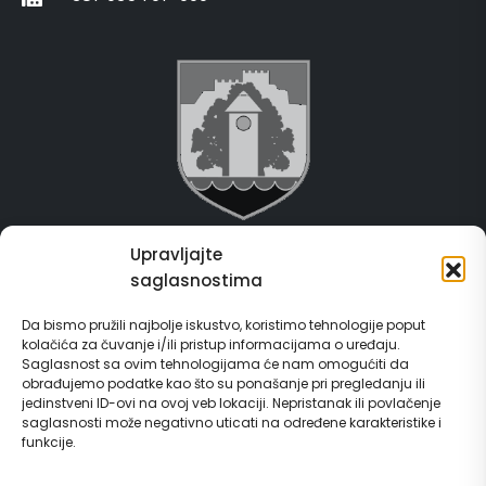
Upravljajte
Grad Gračanica
saglasnostima
Usluge za građane
Da bismo pružili najbolje iskustvo, koristimo tehnologije poput
kolačića za čuvanje i/ili pristup informacijama o uređaju.
E-Matičar
Saglasnost sa ovim tehnologijama će nam omogućiti da
obrađujemo podatke kao što su ponašanje pri pregledanju ili
72 sata sistem
jedinstveni ID-ovi na ovoj veb lokaciji. Nepristanak ili povlačenje
saglasnosti može negativno uticati na određene karakteristike i
funkcije.
Invest in Gračanica