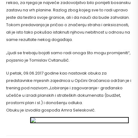
rekao, za njega je najveće zadovoljstvo bilo ponijeti bosansku
zastavu na vrh planine. Razlog zbog kojeg sve to radi upravo
jeste da testira svoje granice, ali i da nauči da bude zahvalan.
Tokom predavanja je pričao o značenju straha i anksioznosti,
ali je isto tako pokušao istaknuti njihovu nebitnost u odnosu na
same rezultate nekog događaja.
„Ljudi se trebaju bojati samo radi onoga što mogu promijeniti“,
pojasnio je Tomislav Cvitanušić.
U petak, 09.06.2017 godine kao nastavak obuka za
predstavnike mjesnih zajednica u Općini Gračanica održan je i
trening pod nazivom „Lobiranje i zagovaranje- građansko
učešće u izradi planskih i strateških dokumenata (budžet,
prostorni plan i sl.) i donošenju odluka.
Obuku je izvodila gospođa Amra Selesković.