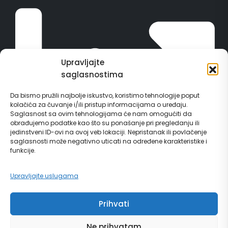
Upravljajte
saglasnostima
Da bismo pružili najbolje iskustvo, koristimo tehnologije poput
kolačića za čuvanje i/ili pristup informacijama o uređaju.
Saglasnost sa ovim tehnologijama će nam omogućiti da
obrađujemo podatke kao što su ponašanje pri pregledanju ili
jedinstveni ID-ovi na ovoj veb lokaciji. Nepristanak ili povlačenje
saglasnosti može negativno uticati na određene karakteristike i
funkcije.
Upravljajte uslugama
Vodič za građane
Prihvati
Ne prihvatam