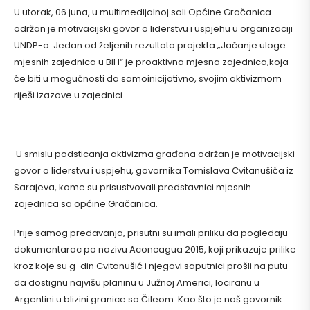
U utorak, 06.juna, u multimedijalnoj sali Općine Gračanica
održan je motivacijski govor o liderstvu i uspjehu u organizaciji
UNDP-a. Jedan od željenih rezultata projekta „Jačanje uloge
mjesnih zajednica u BiH“ je proaktivna mjesna zajednica,koja
će biti u mogućnosti da samoinicijativno, svojim aktivizmom
riješi izazove u zajednici.
U smislu podsticanja aktivizma građana održan je motivacijski
govor o liderstvu i uspjehu, govornika Tomislava Cvitanušića iz
Sarajeva, kome su prisustvovali predstavnici mjesnih
zajednica sa općine Gračanica.
Prije samog predavanja, prisutni su imali priliku da pogledaju
dokumentarac po nazivu Aconcagua 2015, koji prikazuje prilike
kroz koje su g-din Cvitanušić i njegovi saputnici prošli na putu
da dostignu najvišu planinu u Južnoj Americi, lociranu u
Argentini u blizini granice sa Čileom. Kao što je naš govornik