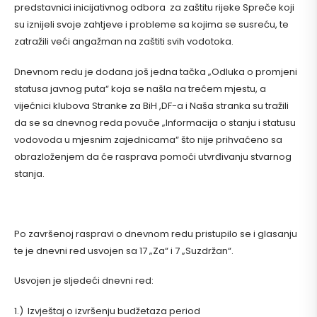
predstavnici inicijativnog odbora za zaštitu rijeke Spreče koji
su iznijeli svoje zahtjeve i probleme sa kojima se susreću, te
zatražili veći angažman na zaštiti svih vodotoka.
Dnevnom redu je dodana još jedna tačka „Odluka o promjeni
statusa javnog puta“ koja se našla na trećem mjestu, a
vijećnici klubova Stranke za BiH ,DF-a i Naša stranka su tražili
da se sa dnevnog reda povuče „Informacija o stanju i statusu
vodovoda u mjesnim zajednicama“ što nije prihvaćeno sa
obrazloženjem da će rasprava pomoći utvrđivanju stvarnog
stanja.
Po završenoj raspravi o dnevnom redu pristupilo se i glasanju
te je dnevni red usvojen sa 17 „Za“ i 7 „Suzdržan“.
Usvojen je sljedeći dnevni red:
1.) Izvještaj o izvršenju budžetaza period