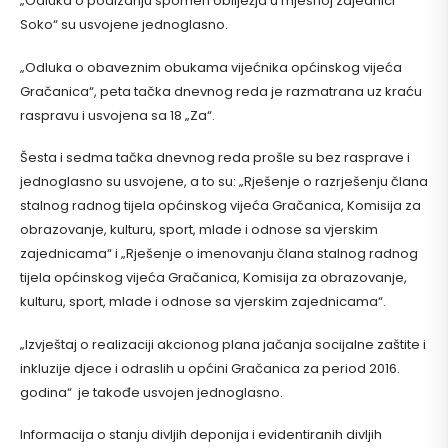
„Odluka o podizanju spomen obilježja u mjesnoj zajednici
Soko“ su usvojene jednoglasno.
„Odluka o obaveznim obukama vijećnika općinskog vijeća
Gračanica“, peta tačka dnevnog reda je razmatrana uz kraću
raspravu i usvojena sa 18 „Za“.
Šesta i sedma tačka dnevnog reda prošle su bez rasprave i
jednoglasno su usvojene, a to su: „Rješenje o razrješenju člana
stalnog radnog tijela općinskog vijeća Gračanica, Komisija za
obrazovanje, kulturu, sport, mlade i odnose sa vjerskim
zajednicama“ i „Rješenje o imenovanju člana stalnog radnog
tijela općinskog vijeća Gračanica, Komisija za obrazovanje,
kulturu, sport, mlade i odnose sa vjerskim zajednicama“.
„Izvještaj o realizaciji akcionog plana jačanja socijalne zaštite i
inkluzije djece i odraslih u općini Gračanica za period 2016.
godina“ je takođe usvojen jednoglasno.
Informacija o stanju divljih deponija i evidentiranih divljih