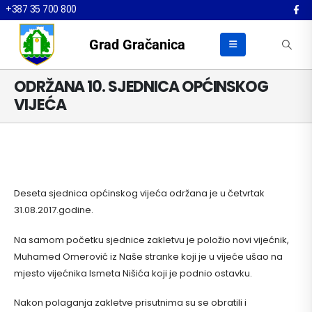
+387 35 700 800
Grad Gračanica
ODRŽANA 10. SJEDNICA OPĆINSKOG
VIJEĆA
Deseta sjednica općinskog vijeća održana je u četvrtak
31.08.2017.godine.
Na samom početku sjednice zakletvu je položio novi vijećnik,
Muhamed Omerović iz Naše stranke koji je u vijeće ušao na
mjesto vijećnika Ismeta Nišića koji je podnio ostavku.
Nakon polaganja zakletve prisutnima su se obratili i