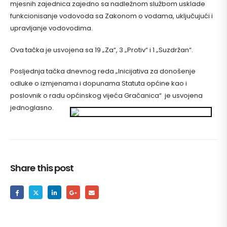
mjesnih zajednica zajedno sa nadležnom službom usklade
funkcionisanje vodovoda sa Zakonom o vodama, uključujući i
upravljanje vodovodima.
Ova tačka je usvojena sa 19 „Za“, 3 „Protiv“ i 1 „Suzdržan“.
Posljednja tačka dnevnog reda „Inicijativa za donošenje
odluke o izmjenama i dopunama Statuta općine kao i
poslovnik o radu općinskog vijeća Gračanica“ je usvojena
jednoglasno.
Share this post