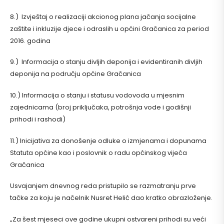
8.) Izvještaj o realizaciji akcionog plana jačanja socijalne
zaštite i inkluzije djece i odraslih u općini Gračanica za period
2016. godina
9.) Informacija o stanju divljih deponija i evidentiranih divljih
deponija na području općine Gračanica
10.) Informacija o stanju i statusu vodovoda u mjesnim
zajednicama (broj priključaka, potrošnja vode i godišnji
prihodi i rashodi)
11.) Inicijativa za donošenje odluke o izmjenama i dopunama
Statuta općine kao i poslovnik o radu općinskog vijeća
Gračanica
Usvajanjem dnevnog reda pristupilo se razmatranju prve
tačke za koju je načelnik Nusret Helić dao kratko obrazloženje.
„Za šest mjeseci ove godine ukupni ostvareni prihodi su veći