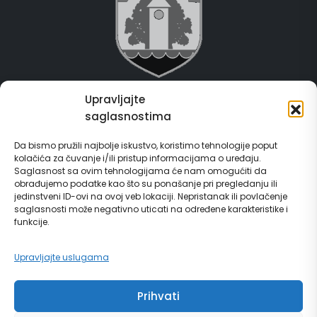
Upravljajte
Grad Gračanica
saglasnostima
Usluge za građane
Da bismo pružili najbolje iskustvo, koristimo tehnologije poput
kolačića za čuvanje i/ili pristup informacijama o uređaju.
E-Matičar
Saglasnost sa ovim tehnologijama će nam omogućiti da
obrađujemo podatke kao što su ponašanje pri pregledanju ili
jedinstveni ID-ovi na ovoj veb lokaciji. Nepristanak ili povlačenje
72 sata sistem
saglasnosti može negativno uticati na određene karakteristike i
funkcije.
Invest in Gračanica
Upravljajte uslugama
Vodič za građane
Prihvati