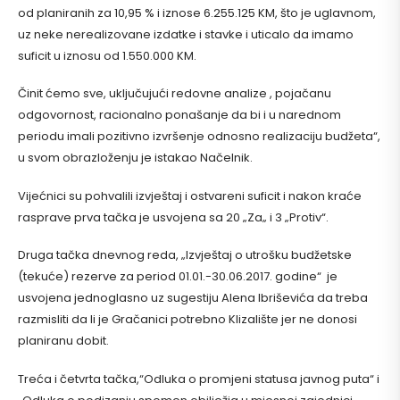
od planiranih za 10,95 % i iznose 6.255.125 KM, što je uglavnom,
uz neke nerealizovane izdatke i stavke i uticalo da imamo
suficit u iznosu od 1.550.000 KM.
Činit ćemo sve, uključujući redovne analize , pojačanu
odgovornost, racionalno ponašanje da bi i u narednom
periodu imali pozitivno izvršenje odnosno realizaciju budžeta“,
u svom obrazloženju je istakao Načelnik.
Vijećnici su pohvalili izvještaj i ostvareni suficit i nakon kraće
rasprave prva tačka je usvojena sa 20 „Za„ i 3 „Protiv“.
Druga tačka dnevnog reda, „Izvještaj o utrošku budžetske
(tekuće) rezerve za period 01.01.-30.06.2017. godine“ je
usvojena jednoglasno uz sugestiju Alena Ibriševića da treba
razmisliti da li je Gračanici potrebno Klizalište jer ne donosi
planiranu dobit.
Treća i četvrta tačka,“Odluka o promjeni statusa javnog puta“ i