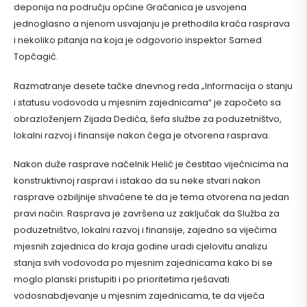
deponija na području općine Gračanica je usvojena
jednoglasno a njenom usvajanju je prethodila kraća rasprava
i nekoliko pitanja na koja je odgovorio inspektor Samed
Topčagić.
Razmatranje desete tačke dnevnog reda „Informacija o stanju
i statusu vodovoda u mjesnim zajednicama“ je započeto sa
obrazloženjem Zijada Dedića, šefa službe za poduzetništvo,
lokalni razvoj i finansije nakon čega je otvorena rasprava.
Nakon duže rasprave načelnik Helić je čestitao vijećnicima na
konstruktivnoj raspravi i istakao da su neke stvari nakon
rasprave ozbiljnije shvaćene te da je tema otvorena na jedan
pravi način. Rasprava je završena uz zaključak da Služba za
poduzetništvo, lokalni razvoj i finansije, zajedno sa vijećima
mjesnih zajednica do kraja godine uradi cjelovitu analizu
stanja svih vodovoda po mjesnim zajednicama kako bi se
moglo planski pristupiti i po prioritetima rješavati
vodosnabdjevanje u mjesnim zajednicama, te da vijeća