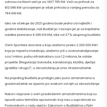
odnosu na Nacrt veći je za 1.607.705 KM. Veći su prihodi za
813.086 KM i procijenjen je višak prihoda iz ranijeg perioda za
794.619 KM.
Iako se očekuje da 2021.godina bude jedna od najtežih i
godina stabilizacije, naš Budžet je i razvojni jer je za kapitalne
izdatke planirano 6.265.513 KM, više od 37 % ukupnog budžeta.
Osim Sportske dvorane u koju ulažemo preko 2.200.000 KM i
koja je najveća investicija, ulažemo još u vodosnabdijevanje
cca 1 milion, putnu infrastrukturu cca 1,2 miliona, te ostale
projekte (Regulacija Sokoluše, kanalizacija, klizišta, dječija
igrališta i drugo)“, u obrazloženju je iznio Gradonačelnik.
Na prijedlog Budžeta je pristiglo jako puno amandmana a
gradonačelnik se izjasnio po svakom od njih uz obrazloženje.
Nakon rasprave o svim predloženim amandmanima koji su
ispunili uslov tehničke ispravnosti i koji nisu u suprotnosti sa
Poslovnikom o radu vijeća i Zakonom o Budžetima u FbiH