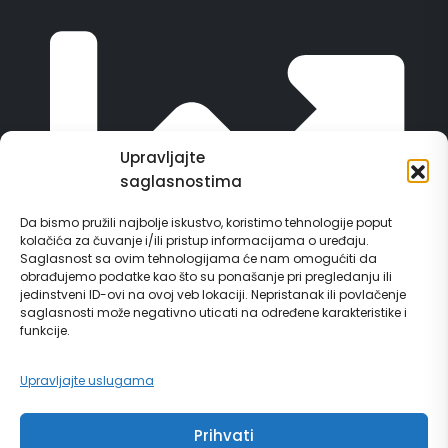
Upravljajte
saglasnostima
Da bismo pružili najbolje iskustvo, koristimo tehnologije poput
kolačića za čuvanje i/ili pristup informacijama o uređaju.
Saglasnost sa ovim tehnologijama će nam omogućiti da
obrađujemo podatke kao što su ponašanje pri pregledanju ili
jedinstveni ID-ovi na ovoj veb lokaciji. Nepristanak ili povlačenje
saglasnosti može negativno uticati na određene karakteristike i
funkcije.
Vodič za građane
Upravljajte uslugama
Prihvati