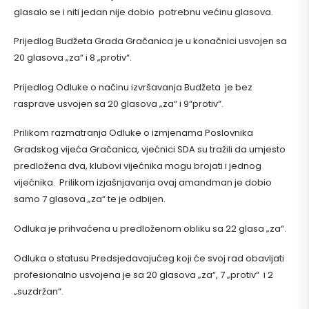
glasalo se i niti jedan nije dobio potrebnu većinu glasova.
Prijedlog Budžeta Grada Gračanica je u konačnici usvojen sa
20 glasova „za“ i 8 „protiv“.
Prijedlog Odluke o načinu izvršavanja Budžeta je bez
rasprave usvojen sa 20 glasova „za“ i 9“protiv“.
Prilikom razmatranja Odluke o izmjenama Poslovnika
Gradskog vijeća Gračanica, vjećnici SDA su tražili da umjesto
predložena dva, klubovi vijećnika mogu brojati i jednog
vijećnika. Prilikom izjašnjavanja ovaj amandman je dobio
samo 7 glasova „za“ te je odbijen.
Odluka je prihvaćena u predloženom obliku sa 22 glasa „za“.
Odluka o statusu Predsjedavajućeg koji će svoj rad obavljati
profesionalno usvojena je sa 20 glasova „za“, 7 „protiv“ i 2
„suzdržan“.