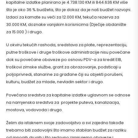
kapitalne izdatke planirano je 4.738.130 KM ili 844.636 KM više
što je oko 36 % budžeta, što je dokaz da je naš budžet razvojni.
Izdaci za kamate su veći za 12.000 KM, tekuća rezerva za
30.000 KM, doznake vanjskim korisnicima (Dječije obdanište
za 15.000 ) i drugo.
U okviru tekućih rashoda, sredstava za plate, reprezentaciju,
putne troškove i druge troškove administracije nisu povećane
dok su povećane obaveze po osnovu PDV-a za kredit EIB,
troškovi zimske službe, grant za obrazovanje, podsticaji u
poljoprivredi, stanarine za građane čiji su objekti porušeni,
kulturu, budžet za mlade, nevladin sektor i drugo.
Povećana sredstva za kapitalne izdatke uglavnom se odnose
na namjenska sredstva za projekte puteva, kanalizacija,
mostova, vodovoda i drugo.
Želim da istaknem svoje zadovoljstvo a svi zajedno takođe
trebamo biti zadovoljni što imamo stabilan budžet za razliku
od mnogih drugih i što redovno izmirujemo obaveze i