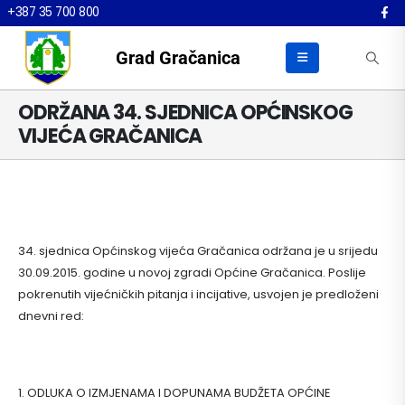
+387 35 700 800
Grad Gračanica
ODRŽANA 34. SJEDNICA OPĆINSKOG
VIJEĆA GRAČANICA
34. sjednica Općinskog vijeća Gračanica održana je u srijedu
30.09.2015. godine u novoj zgradi Općine Gračanica. Poslije
pokrenutih vijećničkih pitanja i incijative, usvojen je predloženi
dnevni red:
1. ODLUKA O IZMJENAMA I DOPUNAMA BUDŽETA OPĆINE