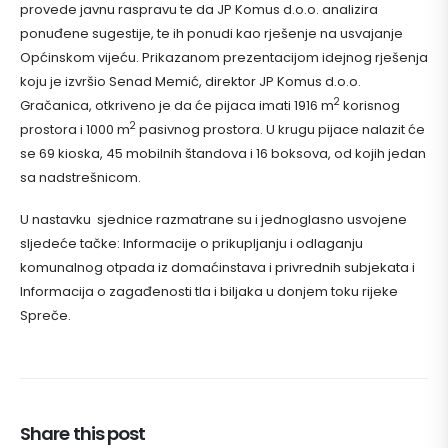
provede javnu raspravu te da JP Komus d.o.o. analizira
ponuđene sugestije, te ih ponudi kao rješenje na usvajanje
Općinskom vijeću. Prikazanom prezentacijom idejnog rješenja
koju je izvršio Senad Memić, direktor JP Komus d.o.o.
2
Gračanica, otkriveno je da će pijaca imati 1916 m
korisnog
2
prostora i 1000 m
pasivnog prostora. U krugu pijace nalazit će
se 69 kioska, 45 mobilnih štandova i 16 boksova, od kojih jedan
sa nadstrešnicom.
U nastavku sjednice razmatrane su i jednoglasno usvojene
sljedeće tačke: Informacije o prikupljanju i odlaganju
komunalnog otpada iz domaćinstava i privrednih subjekata i
Informacija o zagađenosti tla i biljaka u donjem toku rijeke
Spreče.
Share this post