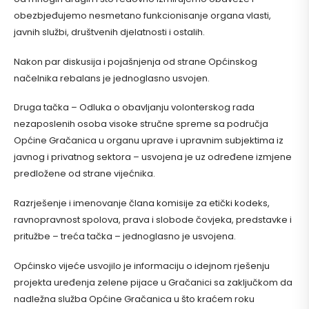
obezbjeđujemo nesmetano funkcionisanje organa vlasti,
javnih službi, društvenih djelatnosti i ostalih.
Nakon par diskusija i pojašnjenja od strane Općinskog
načelnika rebalans je jednoglasno usvojen.
Druga tačka – Odluka o obavljanju volonterskog rada
nezaposlenih osoba visoke stručne spreme sa područja
Općine Gračanica u organu uprave i upravnim subjektima iz
javnog i privatnog sektora – usvojena je uz određene izmjene
predložene od strane vijećnika.
Razrješenje i imenovanje člana komisije za etički kodeks,
ravnopravnost spolova, prava i slobode čovjeka, predstavke i
pritužbe – treća tačka – jednoglasno je usvojena.
Općinsko vijeće usvojilo je informaciju o idejnom rješenju
projekta uređenja zelene pijace u Gračanici sa zaključkom da
nadležna služba Općine Gračanica u što kraćem roku