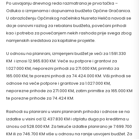
Po usvajanju dnevnog reda razmatrana je prva tačka –
Odluka o izmjenama i dopunama budžeta Općine Gračanica.
U obrazloženju Općinskog načelnika Nusreta Helića navodi se
da je osnovni razlog za rebalans budžeta, povećani prihodi
kao i potreba za povećanjem nekih rashoda prije svega zbog
namjenskih sredstava za kapitalne projekte.
U odnosu na planirani, izmijenjeni budžet je veći za 1.591.330
KM i iznosi 12.965.830 KM. Veće su potpore i grantovi za
1.027.000 KM, neporezni prihodi za 271.000 KM, primitci za
165.000 KM, te porezni prihodi za 74.424.000 KM. Viši prihodi se
odnose na veće potpore i grantove za 1.027.000 KM,
neporezne prihode za 271.000 KM, zatim primitke za 165.000 KM
te porezne prihode za 74.424 KM.
Rashodi su planirani u visini planiranih prihoda i odnose se na
izdatke u visini od 12.437.830 KM i otplatu duga po kreditima u
iznosu od 528.000 KM. Za tekuće izdatke planirano je 7.699.700
KM ili za 746.700 KM više u odnosu na ranije usvojeni budžet. Za