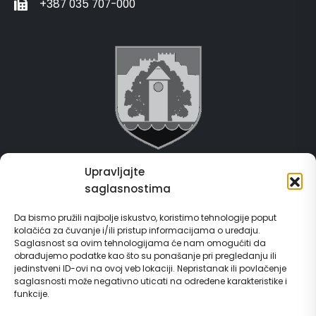
+387 035 707-000
Upravljajte
Grad Gračanica
saglasnostima
Usluge za građane
Da bismo pružili najbolje iskustvo, koristimo tehnologije poput
kolačića za čuvanje i/ili pristup informacijama o uređaju.
E-Matičar
Saglasnost sa ovim tehnologijama će nam omogućiti da
obrađujemo podatke kao što su ponašanje pri pregledanju ili
72 sata sistem
jedinstveni ID-ovi na ovoj veb lokaciji. Nepristanak ili povlačenje
saglasnosti može negativno uticati na određene karakteristike i
funkcije.
Invest in Gračanica