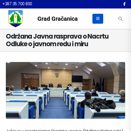
+387 35 700 800
Grad Gračanica
Održana Javna rasprava o Nacrtu
Odluke o javnom redu i miru
Jučer je u prostorijama Gradske uprave (Multimedijalna sala)