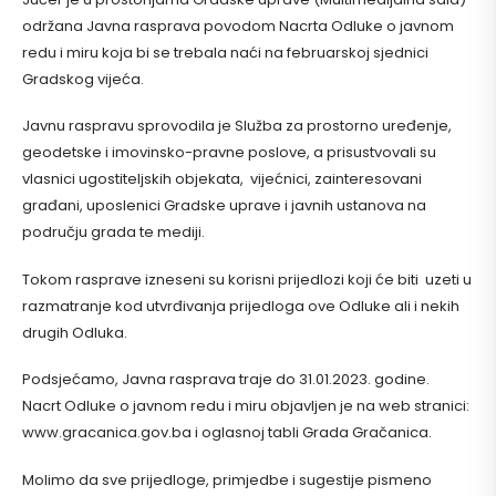
održana Javna rasprava povodom Nacrta Odluke o javnom
redu i miru koja bi se trebala naći na februarskoj sjednici
Gradskog vijeća.
Javnu raspravu sprovodila je Služba za prostorno uređenje,
geodetske i imovinsko-pravne poslove, a prisustvovali su
vlasnici ugostiteljskih objekata, vijećnici, zainteresovani
građani, uposlenici Gradske uprave i javnih ustanova na
području grada te mediji.
Tokom rasprave izneseni su korisni prijedlozi koji će biti uzeti u
razmatranje kod utvrđivanja prijedloga ove Odluke ali i nekih
drugih Odluka.
Podsjećamo, Javna rasprava traje do 31.01.2023. godine.
Nacrt Odluke o javnom redu i miru objavljen je na web stranici:
www.gracanica.gov.ba i oglasnoj tabli Grada Gračanica.
Molimo da sve prijedloge, primjedbe i sugestije pismeno