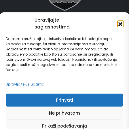
Upravljajte
Grad Gračanica
saglasnostima
Usluge za građane
Da bismo pružili najbolje iskustvo, koristimo tehnologije poput
kolačića za čuvanje i/ili pristup informacijama o uređaju.
E-Matičar
Saglasnost sa ovim tehnologijama će nam omogućiti da
obrađujemo podatke kao što su ponašanje pri pregledanju ili
72 sata sistem
jedinstveni ID-ovi na ovoj veb lokaciji. Nepristanak ili povlačenje
saglasnosti može negativno uticati na određene karakteristike i
funkcije.
Invest in Gračanica
Upravljajte uslugama
Vodič za građane
Prihvati
Ne prihvatam
© Copyright 2024 | grad Gračanica | Sva prava zadržana. | Developed by
Prikaži podešavanja
Futura Multimedia d.o.o. Tuzla