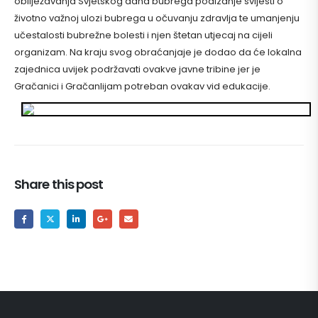
obilježavanja Svjetskog dana bubrega podizanje svijesti o
životno važnoj ulozi bubrega u očuvanju zdravlja te umanjenju
učestalosti bubrežne bolesti i njen štetan utjecaj na cijeli
organizam. Na kraju svog obraćanjaje je dodao da će lokalna
zajednica uvijek podržavati ovakve javne tribine jer je
Gračanici i Gračanlijam potreban ovakav vid edukacije.
Share this post