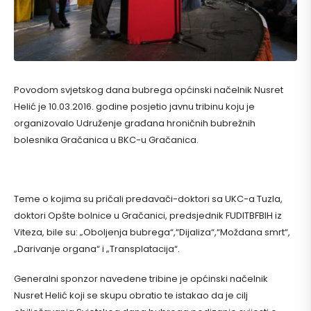
Povodom svjetskog dana bubrega općinski načelnik Nusret
Helić je 10.03.2016. godine posjetio javnu tribinu koju je
organizovalo Udruženje građana hroničnih bubrežnih
bolesnika Gračanica u BKC-u Gračanica.
Teme o kojima su pričali predavači-doktori sa UKC-a Tuzla,
doktori Opšte bolnice u Gračanici, predsjednik FUDITBFBIH iz
Viteza, bile su: „Oboljenja bubrega“,“Dijaliza“,“Moždana smrt“,
„Darivanje organa“ i „Transplatacija“.
Generalni sponzor navedene tribine je općinski načelnik
Nusret Helić koji se skupu obratio te istakao da je cilj