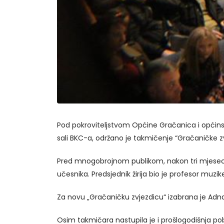
Pod pokroviteljstvom Općine Gračanica i općinsko
sali BKC-a, održano je takmičenje “Gračaničke zv
Pred mnogobrojnom publikom, nakon tri mjeseca 
učesnika. Predsjednik žirija bio je profesor muzi
Za novu „Gračaničku zvjezdicu“ izabrana je Adna
Osim takmičara nastupila je i prošlogodišnja po