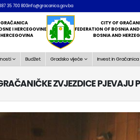
387 35 700 800
info@gracanica.gov.ba
 GRAČANICA
CITY OF GRAČAN
OSNE I HERCEGOVINE
FEDERATION OF BOSNIA AN
I HERCEGOVINA
BOSNIA AND HERZE
nosti
Budžet
Gradsko vijeće
Invest in Gračanica
RAČANIČKE ZVJEZDICE PJEVAJU 