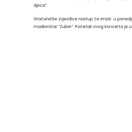
djeca”.
Gračaničke zvjezdice nastup će imati u ponedjelj
mađioničar “Zuber”. Početak ovog koncerta je u 