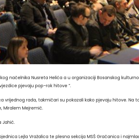
g načelnika Nusreta Helića a u organizaciji Bosanskog kulturnog 
jezdice pjevaju pop-rok hitove ”.
vrijednog rada, takmičari su pokazali kako pjevaju hitove. Na 
ke, Miralem Mejremić.
 Jahić.
bjednica Lejla Vražalica te plesna sekcija MSŠ Gračanica i najmla