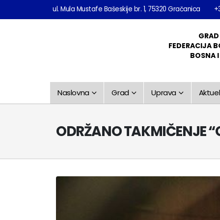
ul. Mula Mustafe Bašeskije br. 1, 75320 Gračanica
+
GRAD
FEDERACIJA B
BOSNA 
Naslovna
Grad
Uprava
Aktuel
ODRŽANO TAKMIČENJE “G