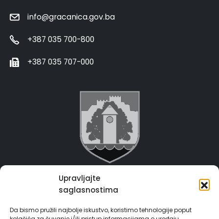
info@gracanica.gov.ba
+387 035 700-800
+387 035 707-000
Upravljajte
Grad Gračanica
saglasnostima
Usluge za građane
Da bismo pružili najbolje iskustvo, koristimo tehnologije poput
kolačića za čuvanje i/ili pristup informacijama o uređaju.