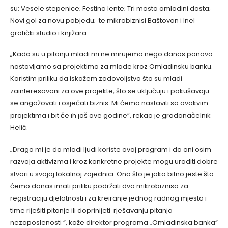
su: Vesele stepenice; Festina lente; Tri mosta omladini dosta;
Novi gol za novu pobjedu; te mikrobiznisi Baštovan i Inel
grafički studio i knjižara.
„Kada su u pitanju mladi mi ne mirujemo nego danas ponovo
nastavljamo sa projektima za mlade kroz Omladinsku banku.
Koristim priliku da iskažem zadovoljstvo što su mladi
zainteresovani za ove projekte, što se uključuju i pokušavaju
se angažovati i osjećati biznis. Mi ćemo nastaviti sa ovakvim
projektima i bit će ih još ove godine“, rekao je gradonačelnik
Helić.
„Drago mi je da mladi ljudi koriste ovaj program i da oni osim
razvoja aktivizma i kroz konkretne projekte mogu uraditi dobre
stvari u svojoj lokalnoj zajednici. Ono što je jako bitno jeste što
ćemo danas imati priliku podržati dva mikrobiznisa za
registraciju djelatnosti i za kreiranje jednog radnog mjesta i
time riješiti pitanje ili doprinijeti rješavanju pitanja
nezaposlenosti “, kaže direktor programa „Omladinska banka“