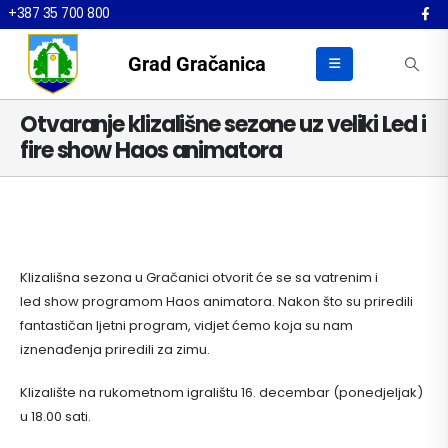
+387 35 700 800
Grad Gračanica
Otvaranje klizališne sezone uz veliki Led i
fire show Haos animatora
Klizališna sezona u Gračanici otvorit će se sa vatrenim i
led show programom Haos animatora. Nakon što su priredili
fantastičan ljetni program, vidjet ćemo koja su nam
iznenađenja priredili za zimu.
Klizalište na rukometnom igralištu 16. decembar (ponedjeljak)
u 18.00 sati.