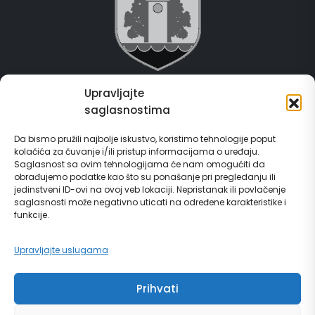
Upravljajte
Grad Gračanica
saglasnostima
Usluge za građane
Da bismo pružili najbolje iskustvo, koristimo tehnologije poput
kolačića za čuvanje i/ili pristup informacijama o uređaju.
E-Matičar
Saglasnost sa ovim tehnologijama će nam omogućiti da
obrađujemo podatke kao što su ponašanje pri pregledanju ili
72 sata sistem
jedinstveni ID-ovi na ovoj veb lokaciji. Nepristanak ili povlačenje
saglasnosti može negativno uticati na određene karakteristike i
funkcije.
Invest in Gračanica
Upravljajte uslugama
Vodič za građane
Prihvati