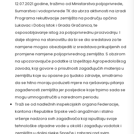
12.07.2021.godine, tražimo od Ministarstva poljoprivrede,
šumarstva i vodoprivrede TK da ubrza aktivnosti na izradi
Programa rekultivacije zemljišta na području općina
Lukavac i Doboj Istok i Grada Gračanica, te
osposobljavanje istog za poljoprivrednu proizvodnju. I
dalje stojimo na stanovištu da bi se dio sredstava za te
namjene mogao obezbijediti iz sredstava prikupljenih od
promjene namjene poljoprivrednog zemljišta. S obzirom
na upozoravajuće podatke iz Izvještaja Agropedološkog
zavoda, koji govore o prisutnosti zagađujućih materija u
zemljištu koje su opasne po ljudsko zdravlje, smatramo
da se hitno moraju poduzeti mjere na rješavanju pitanja
zagađenosti zemljišta jer posljedice koje trpimo sada se
mogu umnogostručiti u narednom periodu.
Traži se od nadležnih inspekcijskih organa Federacije,
kantona i Republike Srpske veći angažman i stalno
vršenje nadzora svih zagađivača koji ispuštaju svoje
tehnološke otpadne vode u okoliš i zagađuju vodotok i
zemljišta u dolini rijeke Spreče i zabrani rad svim