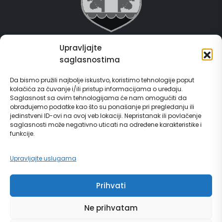
Upravljajte
Grad Gračanica
saglasnostima
Usluge za građane
Da bismo pružili najbolje iskustvo, koristimo tehnologije poput
kolačića za čuvanje i/ili pristup informacijama o uređaju.
E-Matičar
Saglasnost sa ovim tehnologijama će nam omogućiti da
obrađujemo podatke kao što su ponašanje pri pregledanju ili
72 sata sistem
jedinstveni ID-ovi na ovoj veb lokaciji. Nepristanak ili povlačenje
saglasnosti može negativno uticati na određene karakteristike i
funkcije.
Invest in Gračanica
Upravljajte uslugama
Vodič za građane
Prihvati
Ne prihvatam
© Copyright 2024 | grad Gračanica | Sva prava zadržana. | Developed by