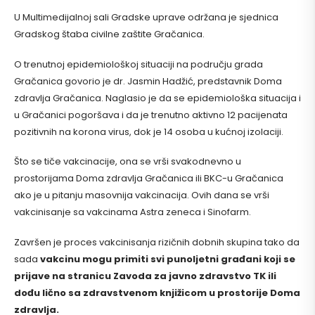
U Multimedijalnoj sali Gradske uprave održana je sjednica
Gradskog štaba civilne zaštite Gračanica.
O trenutnoj epidemiološkoj situaciji na području grada
Gračanica govorio je dr. Jasmin Hadžić, predstavnik Doma
zdravlja Gračanica. Naglasio je da se epidemiološka situacija i
u Gračanici pogoršava i da je trenutno aktivno 12 pacijenata
pozitivnih na korona virus, dok je 14 osoba u kućnoj izolaciji.
Što se tiče vakcinacije, ona se vrši svakodnevno u
prostorijama Doma zdravlja Gračanica ili BKC-u Gračanica
ako je u pitanju masovnija vakcinacija. Ovih dana se vrši
vakcinisanje sa vakcinama Astra zeneca i Sinofarm.
Završen je proces vakcinisanja rizičnih dobnih skupina tako da
sada
vakcinu mogu primiti svi punoljetni građani koji se
prijave na stranicu Zavoda za javno zdravstvo TK ili
dođu lično sa zdravstvenom knjižicom u prostorije Doma
zdravlja.