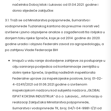
načelnika Doboj Istok i Lukavac od 01.04.2021. godine i
donio slijedeće zaključke:
3.1. Traži se od Ministarstva poljoprivrede, šumarstva i
vodoprivrede Tuzlanskog kantona da preuzme i koristi već
izvršene i javno objavljene analize o zagađenosti tla i biljaka u
donjem toku rijeke Spreče, koje je od 2014. godine do 2020.
godine uradio i objavio Federalni zavod za agropedologiju, a
po zahtjevu Vlade Federacije BiH
Imajući u vidu ranije dostavljene zahtjeve za postupanje u
cilju saniranja posljedica od kontaminacije zemljišta u
dolini rijeke Spreče, Izvještaj nadležnih inspektorata
Federalne uprave za inspekcijeske poslove, broj: 01-02-
4-02411/2021 od 01.06.2021.godine o izvršenom
inspekcijskom nadzoru kod subjekta nadzora „GLOBAL
ISPAT KOKSNA INDUSTRIJA“ d.o.o. Lukavac, , informaciju o
realizaciji Zaključaka Ministarstva poljoprivrede,
šumarstva i vodoprivrede TK, broj: 04/1-04-9981-1/21 od