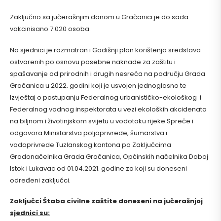
Zaključno sa jučerašnjim danom u Gračanici je do sada
vakcinisano 7.020 osoba.
Na sjednici je razmatran i Godišnji plan korištenja sredstava
ostvarenih po osnovu posebne naknade za zaštitu i
spašavanje od prirodnih i drugih nesreća na području Grada
Gračanica u 2022. godini koji je usvojen jednoglasno te
Izvještaj o postupanju Federalnog urbanističko-ekološkog i
Federalnog vodnog inspektorata u vezi ekoloških akcidenata
na biljnom i životinjskom svijetu u vodotoku rijeke Spreče i
odgovora Ministarstva poljoprivrede, šumarstva i
vodoprivrede Tuzlanskog kantona po Zaključcima
Gradonačelnika Grada Gračanica, Općinskih načelnika Doboj
Istok i Lukavac od 01.04.2021. godine za koji su doneseni
određeni zaključci.
Zaključci Štaba civilne zaštite doneseni na jučerašnjoj
sjednici su: