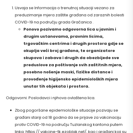
Usvaja se Informacija o trenutnoj situaciji vezano za
preduzimanje mjera zaštite građana od zaraznih bolesti
COVID-19 na području grada Gračanica .
Ponovo pozivamo odgovorna lica u javnim i
drugim ustanovama, pravnim licima,
trgovačkim centrima i drugih prostora gdje se
okuplja veći broj građana, te organizatore
skupova i zabava i drugih da obezbijede sve
preduslove za poštivanje svih zaštitnih mjera,
posebno nošenje maski, fizičke distance i
provođenje higijensko epidemioloških mjera
unutar tih objekata i prostora.
Odgovorni: Poslodavci i njihova ovlaštena lica.
Zbog pogoršane epidemiološke situacije pozivaju se
građani stariji od 18 godina da se prijave za vakcinaciju
protiv COVID-19 na području Tuzlanskog kantona putem
linka: https:// vakcine-tk.ezoblak.net/, kao i građani koji su