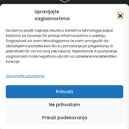
Upravljajte
Grad Gračanica
saglasnostima
Usluge za građane
Da bismo pružili najbolje iskustvo, koristimo tehnologije poput
kolačića za čuvanje i/ili pristup informacijama o uređaju.
E-Matičar
Saglasnost sa ovim tehnologijama će nam omogućiti da
obrađujemo podatke kao što su ponašanje pri pregledanju ili
72 sata sistem
jedinstveni ID-ovi na ovoj veb lokaciji. Nepristanak ili povlačenje
saglasnosti može negativno uticati na određene karakteristike i
funkcije.
Invest in Gračanica
Upravljajte uslugama
Vodič za građane
Prihvati
Ne prihvatam
© Copyright 2024 | grad Gračanica | Sva prava zadržana. | Developed by
Prikaži podešavanja
Futura Multimedia d.o.o. Tuzla