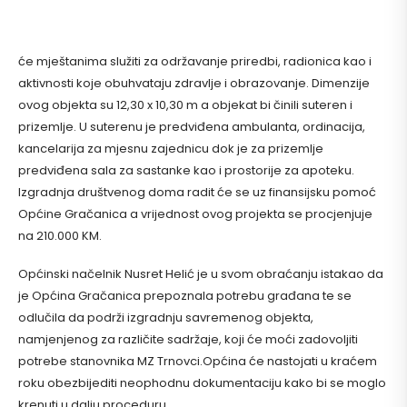
će mještanima služiti za održavanje priredbi, radionica kao i
aktivnosti koje obuhvataju zdravlje i obrazovanje. Dimenzije
ovog objekta su 12,30 x 10,30 m a objekat bi činili suteren i
prizemlje. U suterenu je predviđena ambulanta, ordinacija,
kancelarija za mjesnu zajednicu dok je za prizemlje
predviđena sala za sastanke kao i prostorije za apoteku.
Izgradnja društvenog doma radit će se uz finansijsku pomoć
Općine Gračanica a vrijednost ovog projekta se procjenjuje
na 210.000 KM.
Općinski načelnik Nusret Helić je u svom obraćanju istakao da
je Općina Gračanica prepoznala potrebu građana te se
odlučila da podrži izgradnju savremenog objekta,
namjenjenog za različite sadržaje, koji će moći zadovoljiti
potrebe stanovnika MZ Trnovci.Općina će nastojati u kraćem
roku obezbijediti neophodnu dokumentaciju kako bi se moglo
krenuti u dalju proceduru.