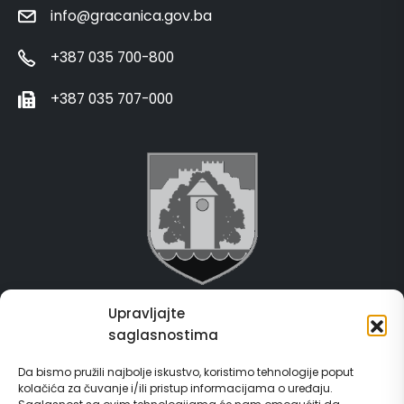
info@gracanica.gov.ba
+387 035 700-800
+387 035 707-000
Upravljajte
Grad Gračanica
saglasnostima
Usluge za građane
Da bismo pružili najbolje iskustvo, koristimo tehnologije poput
kolačića za čuvanje i/ili pristup informacijama o uređaju.
E-Matičar