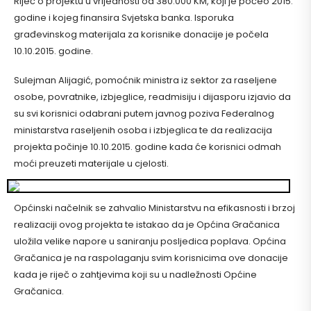
Riječ o projektu u vrijednosti od 380.000 KM, koji je počeo 2015.
godine i kojeg finansira Svjetska banka. Isporuka
građevinskog materijala za korisnike donacije je počela
10.10.2015. godine.
Sulejman Alijagić, pomoćnik ministra iz sektor za raseljene
osobe, povratnike, izbjeglice, readmisiju i dijasporu izjavio da
su svi korisnici odabrani putem javnog poziva Federalnog
ministarstva raseljenih osoba i izbjeglica te da realizacija
projekta počinje 10.10.2015. godine kada će korisnici odmah
moći preuzeti materijale u cjelosti.
Općinski načelnik se zahvalio Ministarstvu na efikasnosti i brzoj
realizaciji ovog projekta te istakao da je Općina Gračanica
uložila velike napore u saniranju posljedica poplava. Općina
Gračanica je na raspolaganju svim korisnicima ove donacije
kada je riječ o zahtjevima koji su u nadležnosti Općine
Gračanica.