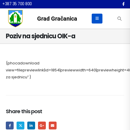
+387 35 700 800
Grad Gračanica
Poziv na sjednicu OIK-a
{phocadownload
view=filepreviewlink|id=1854|previewwidth=640|previewheight=48
za sjednicu” }
Share this post