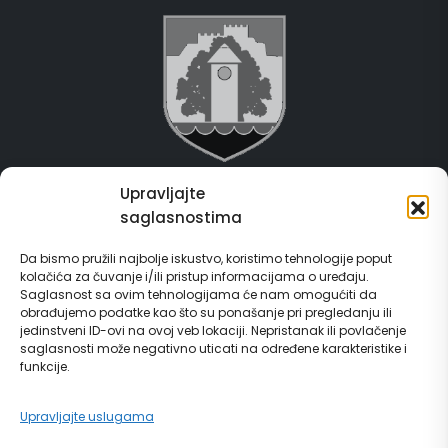
Upravljajte
Grad Gračanica
saglasnostima
Usluge za građane
Da bismo pružili najbolje iskustvo, koristimo tehnologije poput
kolačića za čuvanje i/ili pristup informacijama o uređaju.
E-Matičar
Saglasnost sa ovim tehnologijama će nam omogućiti da
obrađujemo podatke kao što su ponašanje pri pregledanju ili
72 sata sistem
jedinstveni ID-ovi na ovoj veb lokaciji. Nepristanak ili povlačenje
saglasnosti može negativno uticati na određene karakteristike i
funkcije.
Invest in Gračanica
Upravljajte uslugama
Vodič za građane