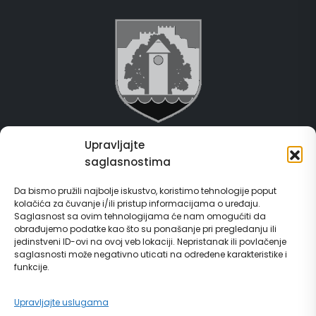
Upravljajte
Grad Gračanica
saglasnostima
Usluge za građane
Da bismo pružili najbolje iskustvo, koristimo tehnologije poput
kolačića za čuvanje i/ili pristup informacijama o uređaju.
E-Matičar
Saglasnost sa ovim tehnologijama će nam omogućiti da
obrađujemo podatke kao što su ponašanje pri pregledanju ili
72 sata sistem
jedinstveni ID-ovi na ovoj veb lokaciji. Nepristanak ili povlačenje
saglasnosti može negativno uticati na određene karakteristike i
funkcije.
Invest in Gračanica
Upravljajte uslugama
Vodič za građane