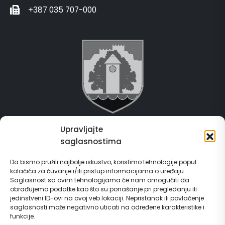
+387 035 707-000
Upravljajte
Grad Gračanica
saglasnostima
Usluge za građane
Da bismo pružili najbolje iskustvo, koristimo tehnologije poput
kolačića za čuvanje i/ili pristup informacijama o uređaju.
E-Matičar
Saglasnost sa ovim tehnologijama će nam omogućiti da
obrađujemo podatke kao što su ponašanje pri pregledanju ili
72 sata sistem
jedinstveni ID-ovi na ovoj veb lokaciji. Nepristanak ili povlačenje
saglasnosti može negativno uticati na određene karakteristike i
funkcije.
Invest in Gračanica