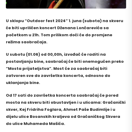
U sklopu “Outdoor fest 2024” 1. juna (subota) na skveru
će biti upriličen koncert Dženana Lončarevića sa
početkom u 21h. Tom prilikom doći će do promjene
režima saobraćaja.
U subotu (01.06) od 00,00h, izvođač će raditi na
postavljanju bine, saobraćaj će biti onemogućen preko
“Mosta prijateljstva”. Most će za saobraćaj biti
zatvoren sve do završetka koncerta, odnosno do
uklanjanja bine.
Od 17 sati do završetka koncerta saobraćaj će pored
mosta na skveru biti obustavljen i u ulicama: Gračanički
skver, Kej Fridriha Foglara, Ahmet Paše Budimlije i u
dijelu ulice Bosanskih kraljeva od Gračaničkog Skvera
do ulice Muhameda Mašića.