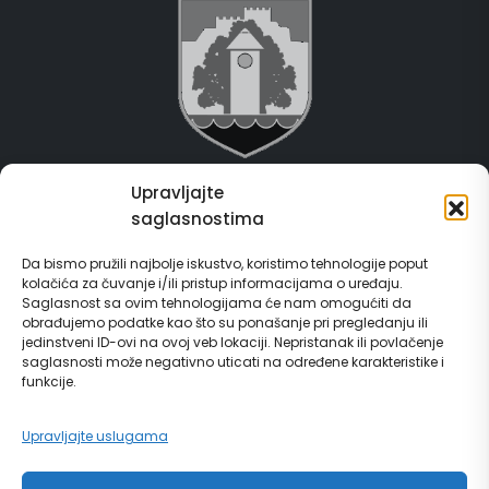
Upravljajte
Grad Gračanica
saglasnostima
Usluge za građane
Da bismo pružili najbolje iskustvo, koristimo tehnologije poput
kolačića za čuvanje i/ili pristup informacijama o uređaju.
E-Matičar
Saglasnost sa ovim tehnologijama će nam omogućiti da
obrađujemo podatke kao što su ponašanje pri pregledanju ili
72 sata sistem
jedinstveni ID-ovi na ovoj veb lokaciji. Nepristanak ili povlačenje
saglasnosti može negativno uticati na određene karakteristike i
funkcije.
Invest in Gračanica
Upravljajte uslugama
Vodič za građane