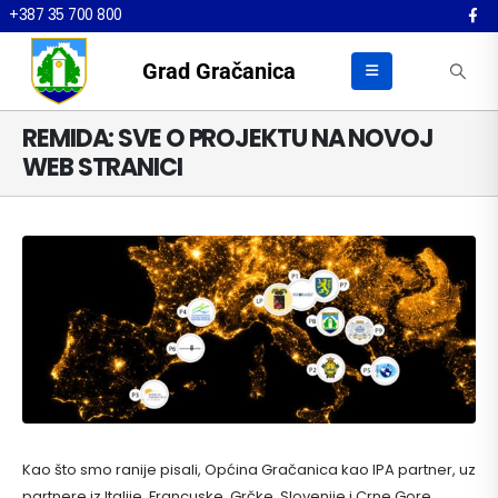
+387 35 700 800
Grad Gračanica
REMIDA: SVE O PROJEKTU NA NOVOJ
WEB STRANICI
Kao što smo ranije pisali, Općina Gračanica kao IPA partner, uz
partnere iz Italije, Francuske, Grčke, Slovenije i Crne Gore,