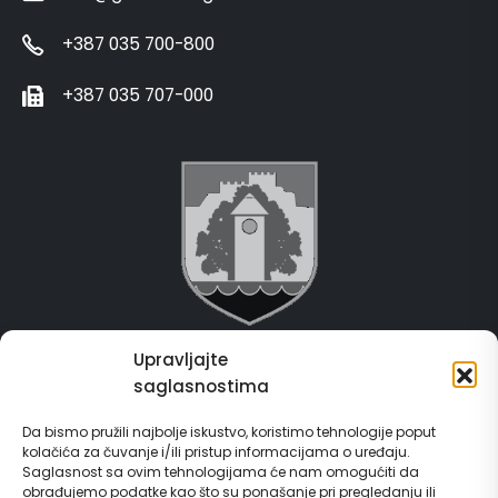
+387 035 700-800
+387 035 707-000
Upravljajte
Grad Gračanica
saglasnostima
Usluge za građane
Da bismo pružili najbolje iskustvo, koristimo tehnologije poput
kolačića za čuvanje i/ili pristup informacijama o uređaju.
E-Matičar
Saglasnost sa ovim tehnologijama će nam omogućiti da
obrađujemo podatke kao što su ponašanje pri pregledanju ili