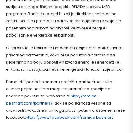
sudjeluje u trogodišnjem projektu REMIDA u okviru MED
programa. Radi se o projektu koji je direktno usmjeren na
zaštitu okoliša i promociju održivog teritorijalnog razvoja, sa
posebnim naglaskom na obnovljive izvore energije i
poboljšanje energetske efikasnosti.
Cilj projekta je testiranje i implementacija novih oblika javno-
privatnog partnerstva, kako bi se podstakla potražnja za
rješenjima na polju obnovljivih izvora energije i energetske
efikanosti i razvoju pametnih energetskih lanaca i zajednica.
Kompletni podaci o samom projektu, partnerima i svim
ostalim pojedinostima mogu se pronaći na specijalno
nedavno pokrenutoj web stranici
http://remida-
besmart.com/partners/
, dok se pojedinosti vezane za
aktivnosti svakodnevno mogu pratiti i putem društvene mreže
facebook:
https://www.facebook.com/remida.besmart
.