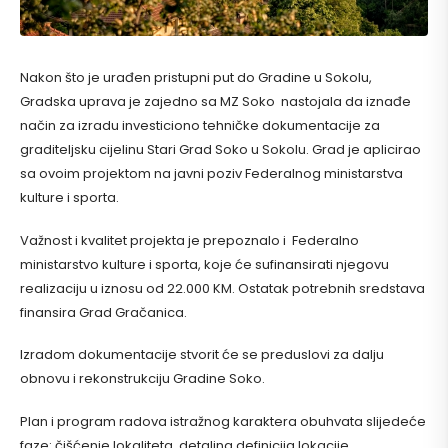
Nakon što je urađen pristupni put do Gradine u Sokolu,
Gradska uprava je zajedno sa MZ Soko nastojala da iznađe
način za izradu investiciono tehničke dokumentacije za
graditeljsku cijelinu Stari Grad Soko u Sokolu. Grad je aplicirao
sa ovoim projektom na javni poziv Federalnog ministarstva
kulture i sporta.
Važnost i kvalitet projekta je prepoznalo i Federalno
ministarstvo kulture i sporta, koje će sufinansirati njegovu
realizaciju u iznosu od 22.000 KM. Ostatak potrebnih sredstava
finansira Grad Gračanica.
Izradom dokumentacije stvorit će se preduslovi za dalju
obnovu i rekonstrukciju Gradine Soko.
Plan i program radova istražnog karaktera obuhvata slijedeće
faze: čišćenje lokaliteta, detaljna definicija lokacije