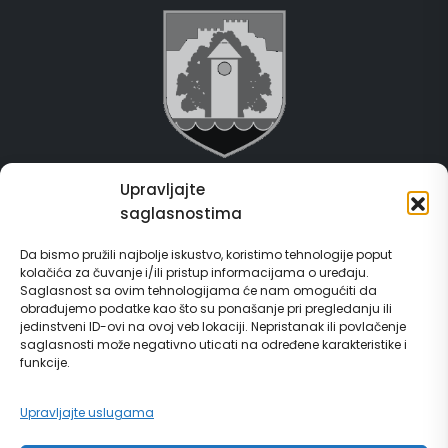
Upravljajte
Grad Gračanica
saglasnostima
Usluge za građane
Da bismo pružili najbolje iskustvo, koristimo tehnologije poput
kolačića za čuvanje i/ili pristup informacijama o uređaju.
E-Matičar
Saglasnost sa ovim tehnologijama će nam omogućiti da
obrađujemo podatke kao što su ponašanje pri pregledanju ili
72 sata sistem
jedinstveni ID-ovi na ovoj veb lokaciji. Nepristanak ili povlačenje
saglasnosti može negativno uticati na određene karakteristike i
funkcije.
Invest in Gračanica
Upravljajte uslugama
Vodič za građane