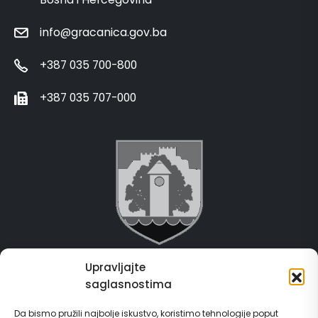
info@gracanica.gov.ba
+387 035 700-800
+387 035 707-000
Upravljajte
Grad Gračanica
saglasnostima
Usluge za građane
Da bismo pružili najbolje iskustvo, koristimo tehnologije poput