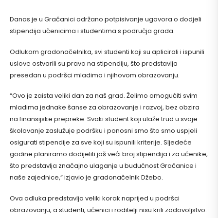
Danas je u Gračanici održano potpisivanje ugovora o dodjeli
stipendija učenicima i studentima s područja grada.
Odlukom gradonačelnika, svi studenti koji su aplicirali i ispunili
uslove ostvarili su pravo na stipendiju, što predstavlja
presedan u podršci mladima i njihovom obrazovanju.
“Ovo je zaista veliki dan za naš grad. Želimo omogućiti svim
mladima jednake šanse za obrazovanje i razvoj, bez obzira
na finansijske prepreke. Svaki student koji ulaže trud u svoje
školovanje zaslužuje podršku i ponosni smo što smo uspjeli
osigurati stipendije za sve koji su ispunili kriterije. Sljedeće
godine planiramo dodijeliti još veći broj stipendija i za učenike,
što predstavlja značajno ulaganje u budućnost Gračanice i
naše zajednice,” izjavio je gradonačelnik Džebo.
Ova odluka predstavlja veliki korak naprijed u podršci
obrazovanju, a studenti, učenici i roditelji nisu krili zadovoljstvo.