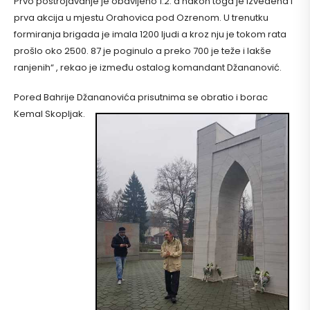
Prvo postrojavanje je obavljeno 1.2. a nakon toga je izvedena i
prva akcija u mjestu Orahovica pod Ozrenom. U trenutku
formiranja brigada je imala 1200 ljudi a kroz nju je tokom rata
prošlo oko 2500. 87 je poginulo a preko 700 je teže i lakše
ranjenih“ , rekao je između ostalog komandant Džananović.
Pored Bahrije Džananovića prisutnima se obratio i borac
Kemal Skopljak.