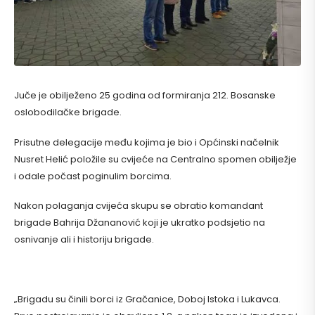
Juče je obilježeno 25 godina od formiranja 212. Bosanske
oslobodilačke brigade.
Prisutne delegacije među kojima je bio i Općinski načelnik
Nusret Helić položile su cvijeće na Centralno spomen obilježje
i odale počast poginulim borcima.
Nakon polaganja cvijeća skupu se obratio komandant
brigade Bahrija Džananović koji je ukratko podsjetio na
osnivanje ali i historiju brigade.
„Brigadu su činili borci iz Gračanice, Doboj Istoka i Lukavca.