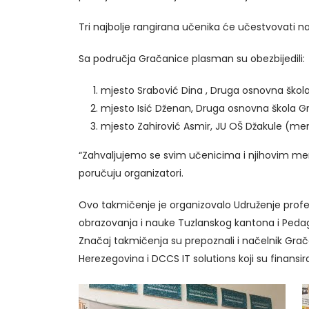
Tri najbolje rangirana učenika će učestvovati n
Sa područja Gračanice plasman su obezbijedili:
mjesto Srabović Dina , Druga osnovna ško
mjesto Isić Dženan, Druga osnovna škola 
mjesto Zahirović Asmir, JU OŠ Džakule (men
“Zahvaljujemo se svim učenicima i njihovim m
poručuju organizatori.
Ovo takmičenje je organizovalo Udruženje profe
obrazovanja i nauke Tuzlanskog kantona i Peda
Značaj takmičenja su prepoznali i načelnik Grač
Herezegovina i DCCS IT solutions koji su finansir