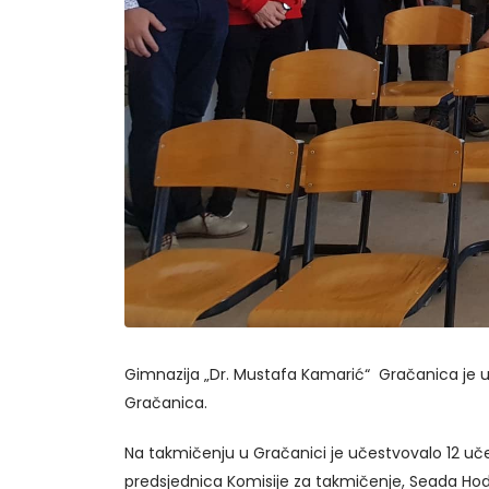
Gimnazija „Dr. Mustafa Kamarić“ Gračanica je 
Gračanica.
Na takmičenju u Gračanici je učestvovalo 12 uč
predsjednica Komisije za takmičenje, Seada Hodži