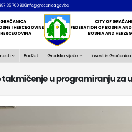
387 35 700 800
info@gracanica.gov.ba
 GRAČANICA
CITY OF GRAČAN
OSNE I HERCEGOVINE
FEDERATION OF BOSNIA AN
I HERCEGOVINA
BOSNIA AND HERZE
nosti
Budžet
Gradsko vijeće
Invest in Gračanica
o takmičenje u programiranju za 