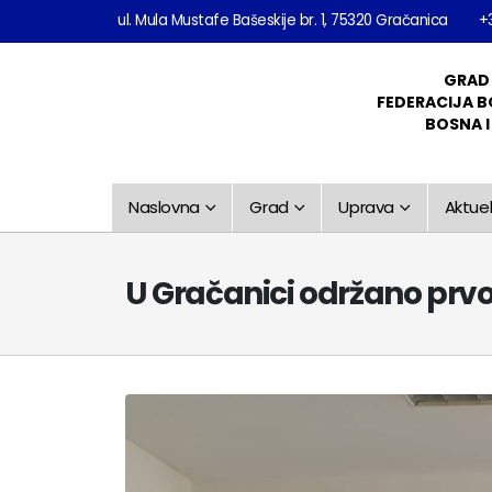
ul. Mula Mustafe Bašeskije br. 1, 75320 Gračanica
+
GRAD
FEDERACIJA B
BOSNA 
Naslovna
Grad
Uprava
Aktuel
U Gračanici održano prv