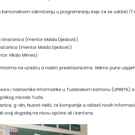
a kantonalnom takmičenju u programiranju koje će se održati 17.
la Gračanica (mentor Maida Djedović)
Gračanica (mentor Maida Djedović)
tor Vikalo Mirnes)
entorima na učešću a našim predstavnicima želimo puno uspjeh
sora i nastavnika informatike u Tuzlanskom kantonu (UPINITK) a 
goškog zavoda Tuzla.
anice, g-din, Nusret Helić, te kompanije iz oblasti novih inform
ali ovaj događaj na nivou općine ali i kantona.