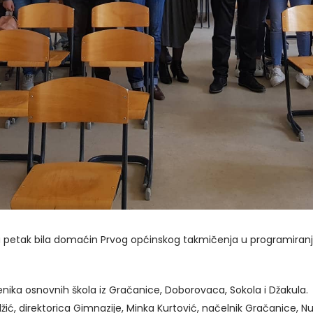
u petak bila domaćin Prvog općinskog takmičenja u programiranj
enika osnovnih škola iz Gračanice, Doborovaca, Sokola i Džakula
ć, direktorica Gimnazije, Minka Kurtović, načelnik Gračanice, Nusr