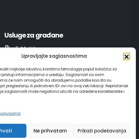
Usluge za građane
E-Matičar
Upravljajte saglasnostima
72 sata sistem
užili najbolje iskustvo, koristimo tehnologije poput kolačića za
ili pristup informacijama o uređaju. Saglasnost sa ovim
Invest in Gračanica
ama će nam omogućiti da obrađujemo podatke kao što su
ri pregledanju ili jedinstveni ID-ovi na ovoj veb lokaciji. Nepristanak
nje saglasnosti može negativno uticati na određene karakteristike i
Vodič za građane
e uslugama
ihvati
Ne prihvatam
Prikaži podešavanja
edia d.o.o. Tuzla