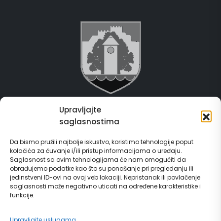
Upravljajte
Grad Gračanica
saglasnostima
Usluge za građane
Da bismo pružili najbolje iskustvo, koristimo tehnologije poput
kolačića za čuvanje i/ili pristup informacijama o uređaju.
E-Matičar
Saglasnost sa ovim tehnologijama će nam omogućiti da
obrađujemo podatke kao što su ponašanje pri pregledanju ili
72 sata sistem
jedinstveni ID-ovi na ovoj veb lokaciji. Nepristanak ili povlačenje
saglasnosti može negativno uticati na određene karakteristike i
funkcije.
Invest in Gračanica
Upravljajte uslugama