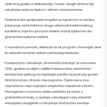
veliki broj gostiju iz Makedonije, Turske i drugih država čija
udruženja rade sa čipkom i sličnim rukotvorinama.
Festival bi bio upotpunjen bogatim programom uz izložbu,
edukacije, veče folklora i druge aktivnosti tradicionalnog
karaktera, koje bi u prvi plan istakle značaj čipke kao dio
gračaničke kulturne baštine.
U narednom periodu, definisat će se program i finansijski okvir
te odrediti konačan datum održavanja festivala.
Podsjećamo, Udruženje „Gračaničko keranje“ je osnovano
2006. godine sa ciljem zaštite tradicionalne rukotvorine –
keranja kao jednog od najstarijih zanata na području grada
Gračanica kao i Bosne i Hercegovine. Čipka-kera, kao
neprolazna i neprocjenjiva umjetnička vrijednost u Bosni i
Hercegovini u izvornom obliku zadržala se samo u
gračaničkom kraju, a opstaje zahvaljujući radu vrijednih
entuzijasta okupljenih u Udruženje Gračaničko keranje.