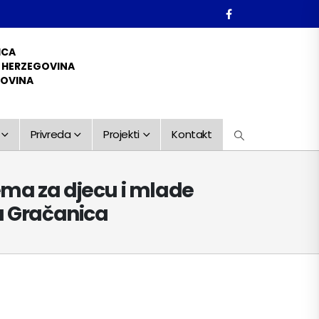
ICA
D HERZEGOVINA
GOVINA
Privreda
Projekti
Kontakt
rema za djecu i mlade
da Gračanica