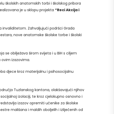
elu školskih anatomskih torbi i školskog pribora
realizovana je u sklopu projekta
“Reci Akcija i
sa invaliditetom. Zahvaljujući podršci Grada
 sestara, nove anatomske školske torbe i školski
 se obilježava širom svijeta i u BiH s ciljem
a ovim izazovima.
eba djece kroz materijalnu i psihosocijalnu
područja Tuzlanskog kantona, olakšavajući njihov
ocijalnoj izolaciji, te kroz cjelokupno osnovno i
redstavlja izazov opremiti učenike za školske
estre mališana i maldih oboljelih i izliječenih od