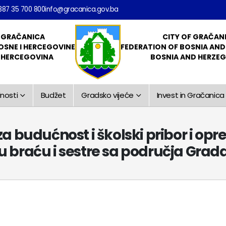
387 35 700 800
info@gracanica.gov.ba
 GRAČANICA
CITY OF GRAČAN
OSNE I HERCEGOVINE
FEDERATION OF BOSNIA AN
I HERCEGOVINA
BOSNIA AND HERZE
nosti
Budžet
Gradsko vijeće
Invest in Gračanica
a budućnost i školski pribor i op
ovu braću i sestre sa područja Gra