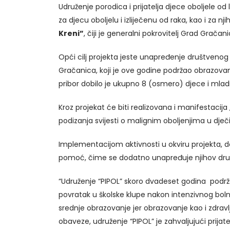
Udruženje porodica i prijatelja djece oboljele od
za djecu oboljelu i izliječenu od raka, kao i za 
Kreni”
, čiji je generalni pokrovitelj Grad Gračani
Opći cilj projekta jeste unapređenje društvenog p
Gračanica, koji je ove godine podržao obrazovanje
pribor dobilo je ukupno 8 (osmero) djece i mlad
Kroz projekat će biti realizovana i manifestacija
podizanja svijesti o malignim oboljenjima u dje
Implementacijom aktivnosti u okviru projekta, do
pomoć, čime se dodatno unapređuje njihov društv
“Udruženje “PIPOL” skoro dvadeset godina podržav
povratak u školske klupe nakon intenzivnog bolničk
srednje obrazovanje jer obrazovanje kao i zdravl
obaveze, udruženje “PIPOL” je zahvaljujući prijate