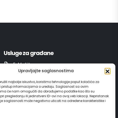
Usluge za građane
E-Matičar
Upravljajte saglasnostima
72 sata sistem
užili najbolje iskustvo, koristimo tehnologije poput kolačića za
ili pristup informacijama o uređaju. Saglasnost sa ovim
Invest in Gračanica
ama će nam omogućiti da obrađujemo podatke kao što su
ri pregledanju ili jedinstveni ID-ovi na ovoj veb lokaciji. Nepristanak
nje saglasnosti može negativno uticati na određene karakteristike i
Vodič za građane