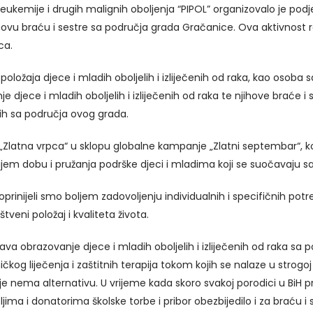
 leukemije i drugih malignih oboljenja “PIPOL” organizovalo je podj
njihovu braću i sestre sa područja grada Gračanice. Ova aktivnost 
ca.
oložaja djece i mladih oboljelih i izliječenih od raka, kao osoba 
 djece i mladih oboljelih i izliječenih od raka te njihove braće i
ih sa područja ovog grada.
 „Zlatna vrpca“ u sklopu globalne kampanje „Zlatni septembar“, koja
čijem dobu i pružanja podrške djeci i mladima koji se suočavaju s
prinijeli smo boljem zadovoljenju individualnih i specifičnih potr
eni položaj i kvaliteta života.
a obrazovanje djece i mladih oboljelih i izliječenih od raka sa 
og liječenja i zaštitnih terapija tokom kojih se nalaze u strogoj s
je nema alternativu. U vrijeme kada skoro svakoj porodici u BiH p
ljima i donatorima školske torbe i pribor obezbijedilo i za braću i s