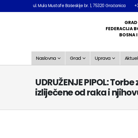
ul. Mula Mustafe Bašeskije br. 1, 75320 Gračanica
+
GRAD
FEDERACIJA B
BOSNA 
Naslovna
Grad
Uprava
Aktuel
UDRUŽENJE PIPOL: Torbe z
izliječene od raka i njih