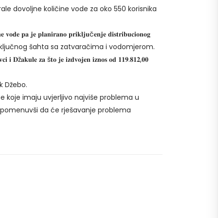
ale dovoljne količine vode za oko 550 korisnika
𝐞 𝐩𝐚 𝐣𝐞 𝐩𝐥𝐚𝐧𝐢𝐫𝐚𝐧𝐨 𝐩𝐫𝐢𝐤𝐥𝐣𝐮č𝐞𝐧𝐣𝐞 𝐝𝐢𝐬𝐭𝐫𝐢𝐛𝐮𝐜𝐢𝐨𝐧𝐨𝐠
𝐚𝐫𝐚 𝐊𝐚𝐦𝐞𝐧𝐢𝐤 , preko priključnog šahta sa zatvaračima i vodomjerom.
𝐥𝐞 𝐳𝐚 š𝐭𝐨 𝐣𝐞 𝐢𝐳𝐝𝐯𝐨𝐣𝐞𝐧 𝐢𝐳𝐧𝐨𝐬 𝐨𝐝 𝟏𝟏𝟗.𝟖𝟏𝟐,𝟎𝟎
k Džebo.
 koje imaju uvjerljivo najviše problema u
napomenuvši da će rješavanje problema