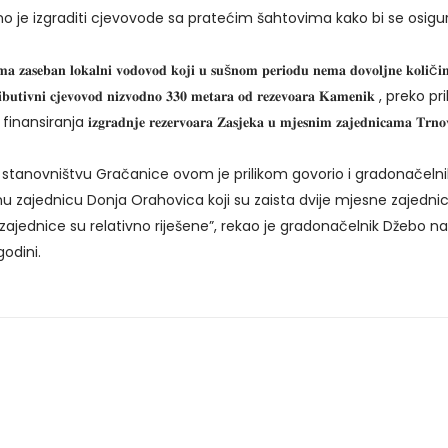
no je izgraditi cjevovode sa pratećim šahtovima kako bi se osigur
𝐧 𝐥𝐨𝐤𝐚𝐥𝐧𝐢 𝐯𝐨𝐝𝐨𝐯𝐨𝐝 𝐤𝐨𝐣𝐢 𝐮 𝐬𝐮š𝐧𝐨𝐦 𝐩𝐞𝐫𝐢𝐨𝐝𝐮 𝐧𝐞𝐦𝐚 𝐝𝐨𝐯𝐨𝐥𝐣𝐧𝐞 𝐤𝐨𝐥𝐢č𝐢𝐧𝐞 𝐯𝐨𝐝
𝐚 𝐧𝐚 𝐝𝐢𝐬𝐭𝐫𝐢𝐛𝐮𝐭𝐢𝐯𝐧𝐢 𝐜𝐣𝐞𝐯𝐨𝐯𝐨𝐝 𝐧𝐢𝐳𝐯𝐨𝐝𝐧𝐨 𝟑𝟑𝟎 𝐦𝐞𝐭𝐚𝐫𝐚 𝐨𝐝 𝐫𝐞𝐳𝐞𝐯𝐨
𝐫𝐞𝐳𝐞𝐫𝐯𝐨𝐚𝐫𝐚 𝐙𝐚𝐬𝐣𝐞𝐤𝐚 𝐮 𝐦𝐣𝐞𝐬𝐧𝐢𝐦 𝐳𝐚𝐣𝐞𝐝𝐧𝐢𝐜𝐚𝐦𝐚 𝐓𝐫𝐧𝐨𝐯𝐜𝐢 𝐢 𝐃ž𝐚𝐤𝐮
 stanovništvu Gračanice ovom je prilikom govorio i gradonačelni
 zajednicu Donja Orahovica koji su zaista dvije mjesne zajednice
ajednice su relativno riješene”, rekao je gradonačelnik Džebo 
godini.