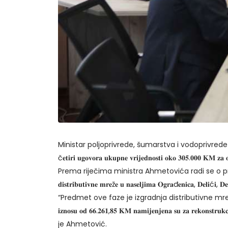
Ministar poljoprivrede, šumarstva i vodopriv
č𝐞𝐭𝐢𝐫𝐢 𝐮𝐠𝐨𝐯𝐨𝐫𝐚 𝐮𝐤𝐮𝐩𝐧𝐞 𝐯𝐫𝐢𝐣𝐞𝐝𝐧𝐨𝐬𝐭𝐢 𝐨𝐤𝐨 𝟑𝟎𝟓.𝟎𝟎𝟎 𝐊𝐌 𝐳𝐚 𝐨
Prema riječima ministra Ahmetovića radi se o proje
𝐝𝐢𝐬𝐭𝐫𝐢𝐛𝐮𝐭𝐢𝐯𝐧𝐞 𝐦𝐫𝐞ž𝐞 𝐮 𝐧𝐚𝐬𝐞𝐥𝐣𝐢𝐦𝐚 𝐎𝐠𝐫𝐚đ𝐞𝐧𝐢𝐜𝐚, 𝐃𝐞𝐥𝐢ć𝐢, 𝐃𝐞
“Predmet ove faze je izgradnja distributivne mreže
𝐢𝐳𝐧𝐨𝐬𝐮 𝐨𝐝 𝟔𝟔.𝟐𝟔𝟏,𝟖𝟓 𝐊𝐌 𝐧𝐚𝐦𝐢𝐣𝐞𝐧𝐣𝐞𝐧𝐚 𝐬𝐮 𝐳𝐚 𝐫𝐞𝐤𝐨𝐧𝐬𝐭𝐫𝐮𝐤
je Ahmetović.