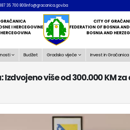
387 35 700 800
info@gracanica.gov.ba
 GRAČANICA
CITY OF GRAČAN
OSNE I HERCEGOVINE
FEDERATION OF BOSNIA AN
I HERCEGOVINA
BOSNIA AND HERZE
nosti
Budžet
Gradsko vijeće
Invest in Gračanica
 Izdvojeno više od 300.000 KM za 