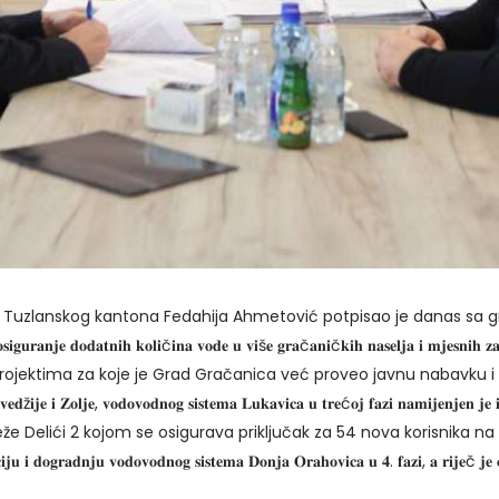
rede Tuzlanskog kantona Fedahija Ahmetović potpisao je danas
𝐬𝐢𝐠𝐮𝐫𝐚𝐧𝐣𝐞 𝐝𝐨𝐝𝐚𝐭𝐧𝐢𝐡 𝐤𝐨𝐥𝐢č𝐢𝐧𝐚 𝐯𝐨𝐝𝐞 𝐮 𝐯𝐢š𝐞 𝐠𝐫𝐚č𝐚𝐧𝐢č𝐤𝐢𝐡 𝐧𝐚𝐬𝐞𝐥𝐣𝐚 𝐢 𝐦𝐣𝐞𝐬𝐧𝐢𝐡 𝐳𝐚
ktima za koje je Grad Gračanica već proveo javnu nabavku i odabrao 
𝐯𝐞𝐝ž𝐢𝐣𝐞 𝐢 𝐙𝐨𝐥𝐣𝐞, 𝐯𝐨𝐝𝐨𝐯𝐨𝐝𝐧𝐨𝐠 𝐬𝐢𝐬𝐭𝐞𝐦𝐚 𝐋𝐮𝐤𝐚𝐯𝐢𝐜𝐚 𝐮 𝐭𝐫𝐞ć𝐨𝐣 𝐟𝐚𝐳𝐢 𝐧𝐚𝐦𝐢𝐣𝐞𝐧𝐣𝐞𝐧 𝐣
 Delići 2 kojom se osigurava priključak za 54 nova korisnika na nov
𝐜𝐢𝐣𝐮 𝐢 𝐝𝐨𝐠𝐫𝐚𝐝𝐧𝐣𝐮 𝐯𝐨𝐝𝐨𝐯𝐨𝐝𝐧𝐨𝐠 𝐬𝐢𝐬𝐭𝐞𝐦𝐚 𝐃𝐨𝐧𝐣𝐚 𝐎𝐫𝐚𝐡𝐨𝐯𝐢𝐜𝐚 𝐮 𝟒. 𝐟𝐚𝐳𝐢, 𝐚 𝐫𝐢𝐣𝐞č