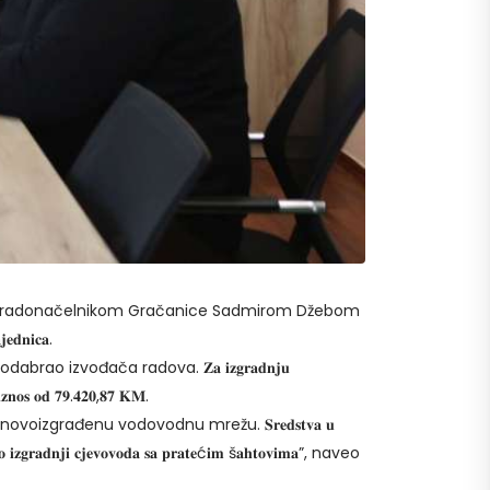
 sa gradonačelnikom Gračanice Sadmirom Džebom
𝐞𝐝𝐧𝐢𝐜𝐚.
izvođača radova. 𝐙𝐚 𝐢𝐳𝐠𝐫𝐚𝐝𝐧𝐣𝐮
 𝐢𝐳𝐧𝐨𝐬 𝐨𝐝 𝟕𝟗.𝟒𝟐𝟎,𝟖𝟕 𝐊𝐌.
oizgrađenu vodovodnu mrežu. 𝐒𝐫𝐞𝐝𝐬𝐭𝐯𝐚 𝐮
 𝐣𝐞 𝐨 𝐢𝐳𝐠𝐫𝐚𝐝𝐧𝐣𝐢 𝐜𝐣𝐞𝐯𝐨𝐯𝐨𝐝𝐚 𝐬𝐚 𝐩𝐫𝐚𝐭𝐞ć𝐢𝐦 š𝐚𝐡𝐭𝐨𝐯𝐢𝐦𝐚”, naveo