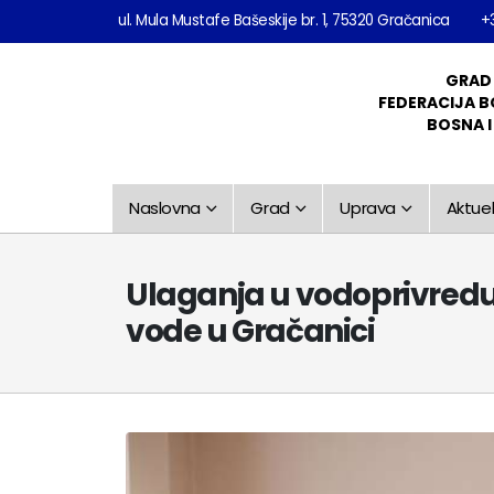
ul. Mula Mustafe Bašeskije br. 1, 75320 Gračanica
+
GRAD
FEDERACIJA B
BOSNA 
Naslovna
Grad
Uprava
Aktuel
Ulaganja u vodoprivredu:
vode u Gračanici