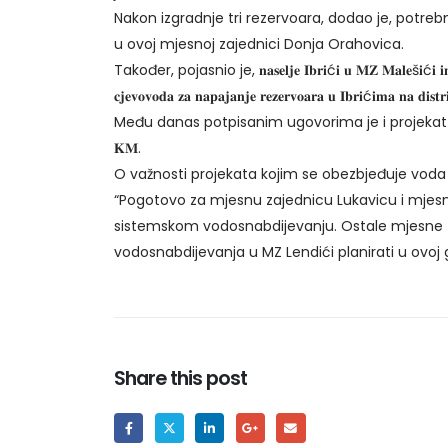
Nakon izgradnje tri rezervoara, dodao je, potreb
u ovoj mjesnoj zajednici Donja Orahovica.
Također, pojasnio je, 𝐧𝐚𝐬𝐞𝐥𝐣𝐞 𝐈𝐛𝐫𝐢ć𝐢 𝐮 𝐌𝐙 𝐌𝐚𝐥𝐞š𝐢ć𝐢 𝐢𝐦𝐚 𝐳𝐚𝐬𝐞𝐛
𝐜𝐣𝐞𝐯𝐨𝐯𝐨𝐝𝐚 𝐳𝐚 𝐧𝐚𝐩𝐚𝐣𝐚𝐧𝐣𝐞 𝐫𝐞𝐳𝐞𝐫𝐯𝐨𝐚𝐫𝐚 𝐮 𝐈𝐛𝐫𝐢ć𝐢
Među danas potpisanim ugovorima je i projekat finansiranja 𝐢𝐳𝐠𝐫𝐚𝐝𝐧𝐣𝐞 
𝐊𝐌.
O važnosti projekata kojim se obezbjeđuje voda
“Pogotovo za mjesnu zajednicu Lukavicu i mjesnu
sistemskom vodosnabdijevanju. Ostale mjesne z
vodosnabdijevanja u MZ Lendići planirati u ovoj 
Share this post