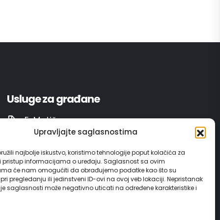
Usluge za građane
E-Matičar
Upravljajte saglasnostima
72 sata sistem
užili najbolje iskustvo, koristimo tehnologije poput kolačića za
ili pristup informacijama o uređaju. Saglasnost sa ovim
Invest in Gračanica
ama će nam omogućiti da obrađujemo podatke kao što su
ri pregledanju ili jedinstveni ID-ovi na ovoj veb lokaciji. Nepristanak
nje saglasnosti može negativno uticati na određene karakteristike i
Vodič za građane