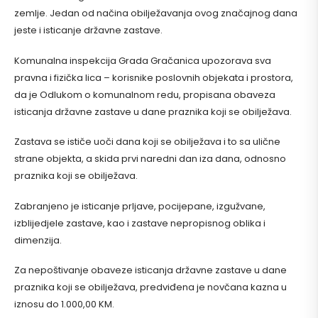
zemlje. Jedan od načina obilježavanja ovog značajnog dana
jeste i isticanje državne zastave.
Komunalna inspekcija Grada Gračanica upozorava sva
pravna i fizička lica – korisnike poslovnih objekata i prostora,
da je Odlukom o komunalnom redu, propisana obaveza
isticanja državne zastave u dane praznika koji se obilježava.
Zastava se ističe uoči dana koji se obilježava i to sa ulične
strane objekta, a skida prvi naredni dan iza dana, odnosno
praznika koji se obilježava.
Zabranjeno je isticanje prljave, pocijepane, izgužvane,
izblijedjele zastave, kao i zastave nepropisnog oblika i
dimenzija.
Za nepoštivanje obaveze isticanja državne zastave u dane
praznika koji se obilježava, predviđena je novčana kazna u
iznosu do 1.000,00 KM.