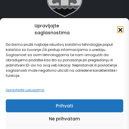
Upravljajte
Grad Gračanica
saglasnostima
Usluge za građane
Da bismo pružili najbolje iskustvo, koristimo tehnologije poput
kolačića za čuvanje i/ili pristup informacijama o uređaju.
E-Matičar
Saglasnost sa ovim tehnologijama će nam omogućiti da
obrađujemo podatke kao što su ponašanje pri pregledanju ili
jedinstveni ID-ovi na ovoj veb lokaciji. Nepristanak ili povlačenje
72 sata sistem
saglasnosti može negativno uticati na određene karakteristike i
funkcije.
Invest in Gračanica
Upravljajte uslugama
Vodič za građane
Prihvati
Ne prihvatam
© Copyright 2024 | grad Gračanica | Sva prava zadržana. | Developed by