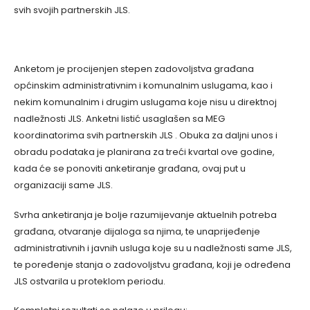
svih svojih partnerskih JLS.
Anketom je procijenjen stepen zadovoljstva građana
općinskim administrativnim i komunalnim uslugama, kao i
nekim komunalnim i drugim uslugama koje nisu u direktnoj
nadležnosti JLS. Anketni listić usaglašen sa MEG
koordinatorima svih partnerskih JLS . Obuka za daljni unos i
obradu podataka je planirana za treći kvartal ove godine,
kada će se ponoviti anketiranje građana, ovaj put u
organizaciji same JLS.
Svrha anketiranja je bolje razumijevanje aktuelnih potreba
građana, otvaranje dijaloga sa njima, te unaprijeđenje
administrativnih i javnih usluga koje su u nadležnosti same JLS,
te poređenje stanja o zadovoljstvu građana, koji je određena
JLS ostvarila u proteklom periodu.