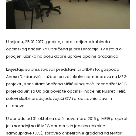
U srijedu, 25.01.2017. godine, u prostorijama kabineta
općinskog načelnika upriličena je prezentacija Izvještaja o
procjeni učinka na polju dobre uprave općine Gračanica.
Izvještaju su prisustvovali predstavnici UNDP i to: gospođa
Anesa Dizdarević, službenica za lokalnu samoupravu na MEG
projektu, konsultant Snežana Mišić Mihajlović, menadžer MEG
projekta Siniša Ubiparipović te općinski načelnik Nusret Helić,
šefovi službi, predsjedavajući OV i predstavnici Javnih
ustanova.
U periodu od 31. oktobra do 9. novembra 2016.g. MEG projekat
je u saradnji sa 18 MEG partnerskih jedinica lokalne
samouprave (JLS), sproveo anketiranje građana na teritoriji