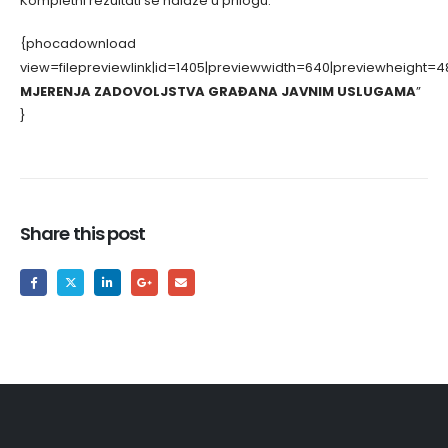
Kompletni rezultati se nalaze u prilogu:
{phocadownload
view=filepreviewlink|id=1405|previewwidth=640|previewheight=4
MJERENJA ZADOVOLJSTVA GRAĐANA JAVNIM USLUGAMA
”
}
Share this post