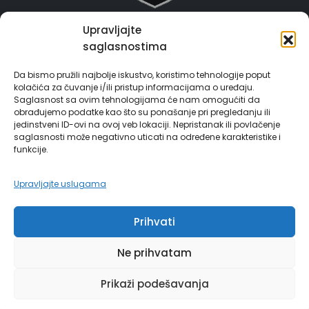
Upravljajte
Grad Gračanica
saglasnostima
Usluge za građane
Da bismo pružili najbolje iskustvo, koristimo tehnologije poput
kolačića za čuvanje i/ili pristup informacijama o uređaju.
E-Matičar
Saglasnost sa ovim tehnologijama će nam omogućiti da
obrađujemo podatke kao što su ponašanje pri pregledanju ili
72 sata sistem
jedinstveni ID-ovi na ovoj veb lokaciji. Nepristanak ili povlačenje
saglasnosti može negativno uticati na određene karakteristike i
funkcije.
Invest in Gračanica
Upravljajte uslugama
Vodič za građane
Prihvati
Ne prihvatam
© Copyright 2024 | grad Gračanica | Sva prava zadržana. | Developed by
Prikaži podešavanja
Futura Multimedia d.o.o. Tuzla