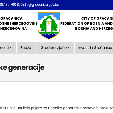
387 35 700 800
info@gracanica.gov.ba
 GRAČANICA
CITY OF GRAČAN
OSNE I HERCEGOVINE
FEDERATION OF BOSNIA AN
I HERCEGOVINA
BOSNIA AND HERZE
nosti
Budžet
Gradsko vijeće
Invest in Gračanica
ike generacije
sret Helić upriličio prijem za učenike generacije osnovnih škola 