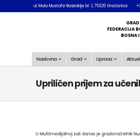
ul. Mula Mustafe Bašeskije br. 1, 75320 Gračanica
+
GRAD
FEDERACIJA B
BOSNA 
Naslovna
Grad
Uprava
Aktuel
Upriličen prijem za učen
U Multimedijalnoj sali danas je gradonačelnik Nu