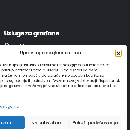
Usluge za građane
E-Matičar
Upravljajte saglasnostima
72 sata sistem
užili najbolje iskustvo, koristimo tehnologije poput kolačića za
ili pristup informacijama o uređaju. Saglasnost sa ovim
Invest in Gračanica
ama će nam omogućiti da obrađujemo podatke kao što su
ri pregledanju ili jedinstveni ID-ovi na ovoj veb lokaciji. Nepristanak
nje saglasnosti može negativno uticati na određene karakteristike i
Vodič za građane
e uslugama
ihvati
Ne prihvatam
Prikaži podešavanja
edia d.o.o. Tuzla