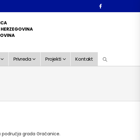
ICA
D HERZEGOVINA
GOVINA
Privreda
Projekti
Kontakt
sa područja grada Gračanice.