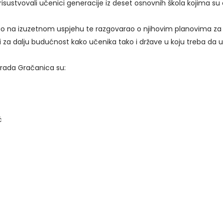
sustvovali učenici generacije iz deset osnovnih škola kojima su 
ao na izuzetnom uspjehu te razgovarao o njihovim planovima za
ni za dalju budućnost kako učenika tako i države u koju treba da
grada Gračanica su:
ć