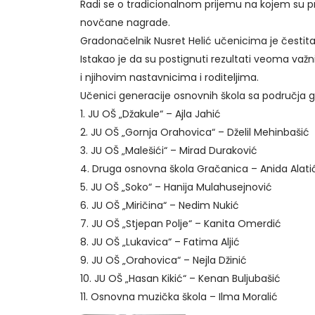
Radi se o tradicionalnom prijemu na kojem su pri
novčane nagrade.
Gradonačelnik Nusret Helić učenicima je čestit
Istakao je da su postignuti rezultati veoma važ
i njihovim nastavnicima i roditeljima.
Učenici generacije osnovnih škola sa područja 
1. JU OŠ „Džakule“ – Ajla Jahić
2. JU OŠ „Gornja Orahovica“ – Dželil Mehinbašić
3. JU OŠ „Malešići“ – Mirad Duraković
4. Druga osnovna škola Gračanica – Anida Alati
5. JU OŠ „Soko“ – Hanija Mulahusejnović
6. JU OŠ „Miričina“ – Nedim Nukić
7. JU OŠ „Stjepan Polje“ – Kanita Omerdić
8. JU OŠ „Lukavica“ – Fatima Aljić
9. JU OŠ „Orahovica“ – Nejla Džinić
10. JU OŠ „Hasan Kikić“ – Kenan Buljubašić
11. Osnovna muzička škola – Ilma Moralić