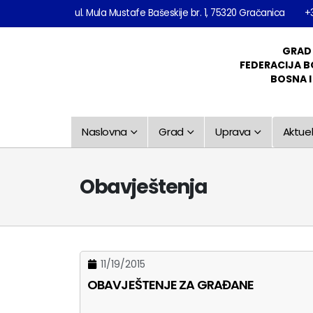
ul. Mula Mustafe Bašeskije br. 1, 75320 Gračanica
+
GRAD
FEDERACIJA B
BOSNA 
Naslovna
Grad
Uprava
Aktuel
Obavještenja
11/19/2015
OBAVJEŠTENJE ZA GRAĐANE