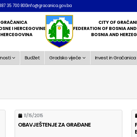
387 35 700 800
info@gracanica.gov.ba
 GRAČANICA
CITY OF GRAČAN
OSNE I HERCEGOVINE
FEDERATION OF BOSNIA AN
I HERCEGOVINA
BOSNIA AND HERZE
nosti
Budžet
Gradsko vijeće
Invest in Gračanica
11/15/2015
OBAVJEŠTENJE ZA GRAĐANE