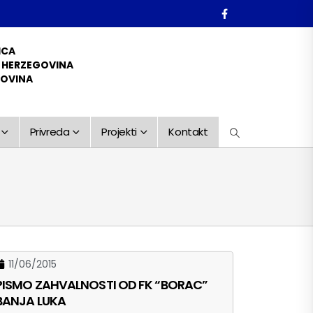
ICA
D HERZEGOVINA
GOVINA
Privreda
Projekti
Kontakt
11/06/2015
PISMO ZAHVALNOSTI OD FK “BORAC”
BANJA LUKA