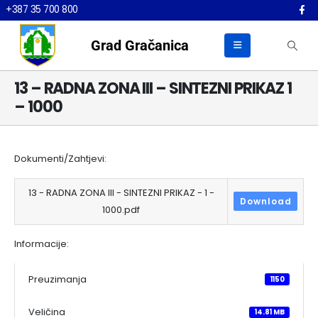
+387 35 700 800
Grad Gračanica
13 – RADNA ZONA III – SINTEZNI PRIKAZ 1
– 1000
Dokumenti/Zahtjevi:
13 - RADNA ZONA III - SINTEZNI PRIKAZ - 1 -
Download
1000.pdf
Informacije:
Preuzimanja
1150
Veličina
14.81 MB