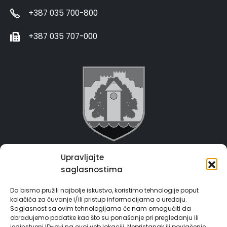
+387 035 700-800
+387 035 707-000
Upravljajte
Grad Gračanica
saglasnostima
Usluge za građane
Da bismo pružili najbolje iskustvo, koristimo tehnologije poput
kolačića za čuvanje i/ili pristup informacijama o uređaju.
E-Matičar
Saglasnost sa ovim tehnologijama će nam omogućiti da
obrađujemo podatke kao što su ponašanje pri pregledanju ili
jedinstveni ID-ovi na ovoj veb lokaciji. Nepristanak ili povlačenje