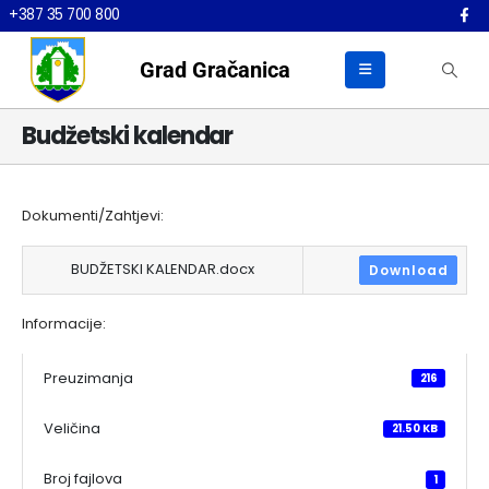
+387 35 700 800
Grad Gračanica
Budžetski kalendar
Dokumenti/Zahtjevi:
BUDŽETSKI KALENDAR.docx
Download
Informacije:
Preuzimanja
216
Veličina
21.50 KB
Broj fajlova
1