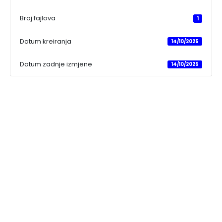
Broj fajlova
1
Datum kreiranja
14/10/2025
Datum zadnje izmjene
14/10/2025
Kontakt informacije
Mula Mustafe Bašeskije br. 1, 75320 Gračanica,
Bosna i Hercegovina
info@gracanica.gov.ba