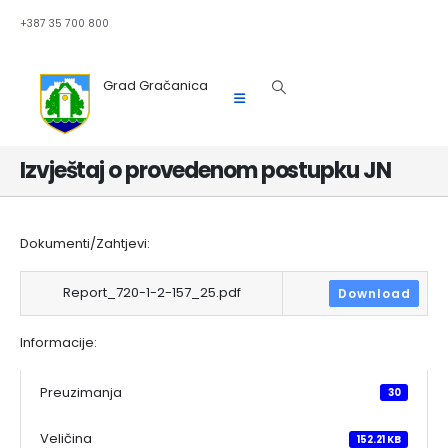
+387 35 700 800
Grad Gračanica
Izvještaj o provedenom postupku JN
Dokumenti/Zahtjevi:
Report_720-1-2-157_25.pdf
Download
Informacije:
Preuzimanja
30
Veličina
152.21 KB