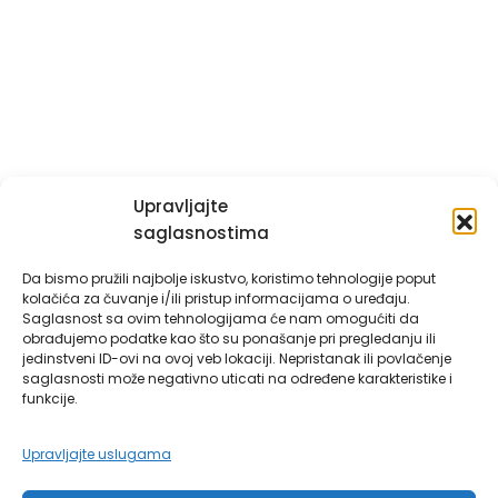
+387 035 700-800
+387 035 707-000
Upravljajte
Grad Gračanica
saglasnostima
Usluge za građane
Da bismo pružili najbolje iskustvo, koristimo tehnologije poput
kolačića za čuvanje i/ili pristup informacijama o uređaju.
E-Matičar
Saglasnost sa ovim tehnologijama će nam omogućiti da
obrađujemo podatke kao što su ponašanje pri pregledanju ili
72 sata sistem
jedinstveni ID-ovi na ovoj veb lokaciji. Nepristanak ili povlačenje
saglasnosti može negativno uticati na određene karakteristike i
funkcije.
Invest in Gračanica
Upravljajte uslugama
Vodič za građane