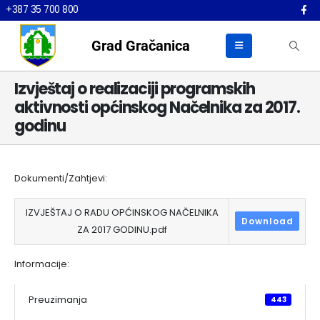
+387 35 700 800
Grad Gračanica
Izvještaj o realizaciji programskih
aktivnosti općinskog Načelnika za 2017.
godinu
Dokumenti/Zahtjevi:
IZVJEŠTAJ O RADU OPĆINSKOG NAČELNIKA
Download
ZA 2017 GODINU.pdf
Informacije:
Preuzimanja
443