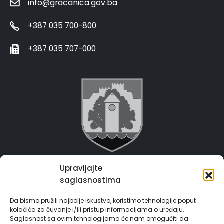
info@gracanica.gov.ba
+387 035 700-800
+387 035 707-000
Upravljajte
Grad Gračanica
saglasnostima
Usluge za građane
Da bismo pružili najbolje iskustvo, koristimo tehnologije poput
kolačića za čuvanje i/ili pristup informacijama o uređaju.
E-Matičar
Saglasnost sa ovim tehnologijama će nam omogućiti da