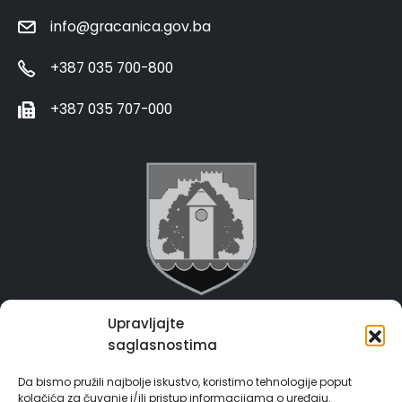
info@gracanica.gov.ba
+387 035 700-800
+387 035 707-000
Upravljajte
Grad Gračanica
saglasnostima
Usluge za građane
Da bismo pružili najbolje iskustvo, koristimo tehnologije poput
kolačića za čuvanje i/ili pristup informacijama o uređaju.