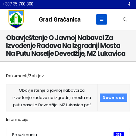
+387 35 700 800
Grad Gračanica
Obavještenje O Javnoj Nabavci Za
Izvođenje Radova Na Izgradnji Mosta
Na Putu Naselje Devedžije, MZ Lukavica
Dokumenti/Zahtjevi:
Obavještenje o javnoj nabavci za
izvođenje radova na izgradnji mosta na
Download
putu naselje Devedžije, MZ Lukavica.pdf
Informacije:
Preuzimanja
339