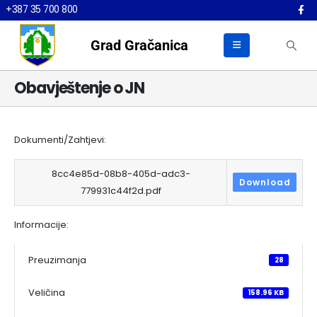
+387 35 700 800
Grad Gračanica
Obavještenje o JN
Dokumenti/Zahtjevi:
8cc4e85d-08b8-405d-adc3-
Download
779931c44f2d.pdf
Informacije:
Preuzimanja
28
Veličina
158.96 KB