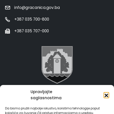
info@gracanica.gov.ba
+387 035 700-800
+387 035 707-000
Upravljajte
Grad Gračanica
saglasnostima
Usluge za građane
Da bismo pružili najbolje iskustvo, koristimo tehnologije poput
kolačića za čuvanje i/ili pristup informacijama o uređaju.