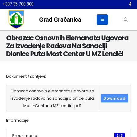
+387 35 700 800
Grad Gračanica
Obrazac Osnovnih Elemanata Ugovora
Za Izvođenje Radova Na Sanaciji
Dionice Puta Most Centar U MZ Lendići
Dokumenti/Zahtjevi:
Obrazac osnovnih elemanata ugovora za
Izvođenje radova na sanaciji dionice puta
Download
Most-Centar u MZ Lendići.pdf
Informacije:
Preuzimanja
243