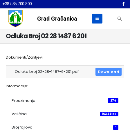
+387 35 700 800
Grad Gračanica
Odluka Broj 02 28 1487 6 201
Dokumenti/Zahtjevi:
Odluka broj 02-28-1487-6-201.pdf
Download
Informacije:
Preuzimanja
274
Veličina
163.59 KB
Broj fajlova
1