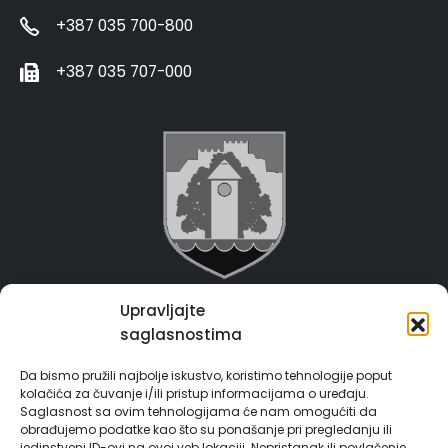
+387 035 700-800
+387 035 707-000
Upravljajte
Grad Gračanica
saglasnostima
Usluge za građane
Da bismo pružili najbolje iskustvo, koristimo tehnologije poput
kolačića za čuvanje i/ili pristup informacijama o uređaju.
E-Matičar
Saglasnost sa ovim tehnologijama će nam omogućiti da
obrađujemo podatke kao što su ponašanje pri pregledanju ili
jedinstveni ID-ovi na ovoj veb lokaciji. Nepristanak ili povlačenje