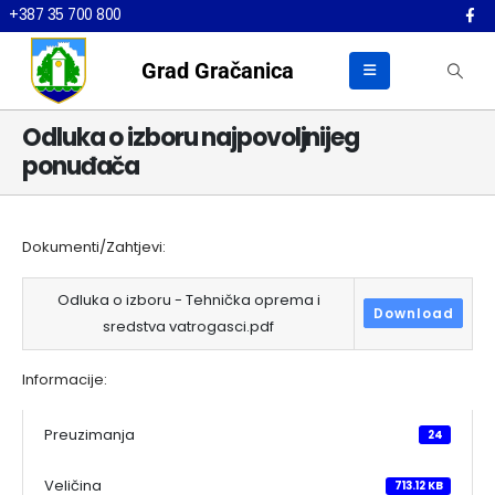
+387 35 700 800
Grad Gračanica
Odluka o izboru najpovoljnijeg
ponuđača
Dokumenti/Zahtjevi:
Odluka o izboru - Tehnička oprema i
Download
sredstva vatrogasci.pdf
Informacije:
Preuzimanja
24
Veličina
713.12 KB