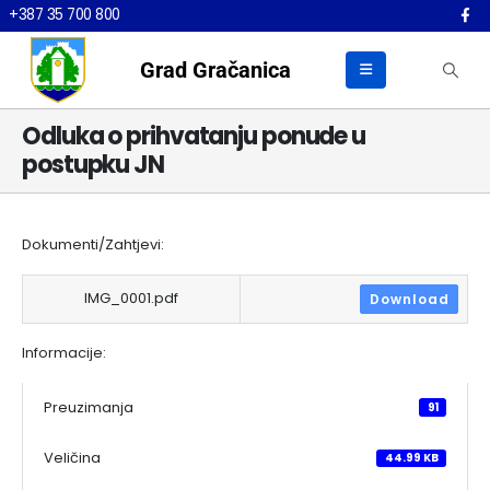
+387 35 700 800
Grad Gračanica
Odluka o prihvatanju ponude u
postupku JN
Dokumenti/Zahtjevi:
IMG_0001.pdf
Download
Informacije:
Preuzimanja
91
Veličina
44.99 KB