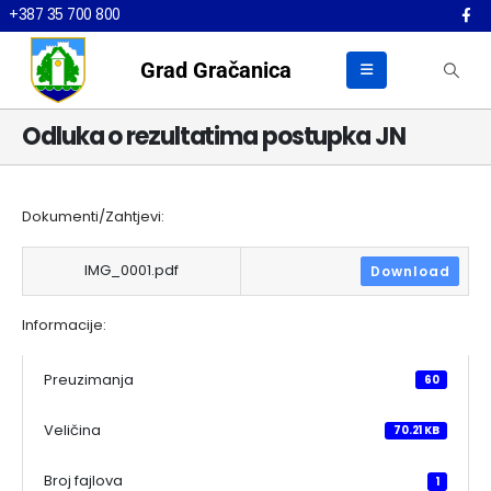
+387 35 700 800
Grad Gračanica
Odluka o rezultatima postupka JN
Dokumenti/Zahtjevi:
IMG_0001.pdf
Download
Informacije:
Preuzimanja
60
Veličina
70.21 KB
Broj fajlova
1