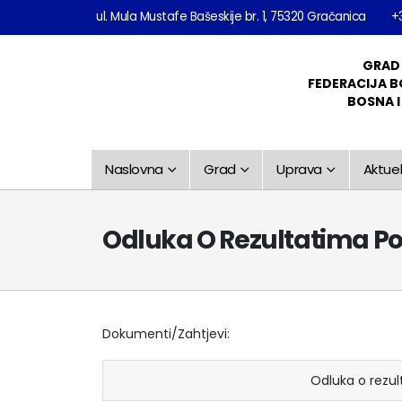
ul. Mula Mustafe Bašeskije br. 1, 75320 Gračanica
+
GRAD
FEDERACIJA B
BOSNA 
Naslovna
Grad
Uprava
Aktuel
Odluka O Rezultatima Pos
Dokumenti/Zahtjevi:
Odluka o rezu