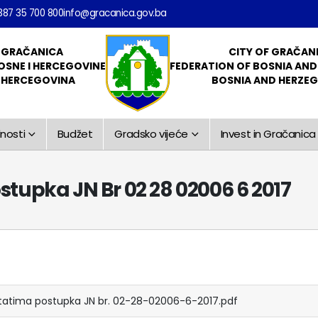
387 35 700 800
info@gracanica.gov.ba
 GRAČANICA
CITY OF GRAČAN
OSNE I HERCEGOVINE
FEDERATION OF BOSNIA AN
I HERCEGOVINA
BOSNIA AND HERZE
nosti
Budžet
Gradsko vijeće
Invest in Gračanica
tupka JN Br 02 28 02006 6 2017
ltatima postupka JN br. 02-28-02006-6-2017.pdf