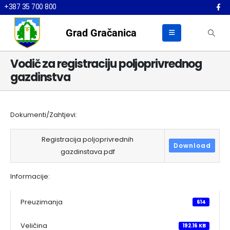
+387 35 700 800
Grad Gračanica
Vodič za registraciju poljoprivrednog
gazdinstva
Dokumenti/Zahtjevi:
Registracija poljoprivrednih
Download
gazdinstava.pdf
Informacije:
Preuzimanja
614
Veličina
192.16 KB