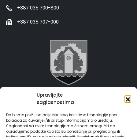
+387 035 700-800
+387 035 707-000
Upravljajte
Grad Gračanica
saglasnostima
Usluge za građane
Da bismo pružili najbolje iskustvo, koristimo tehnologije poput
kolačića za čuvanje i/ili pristup informacijama o uređaju.
E-Matičar
Saglasnost sa ovim tehnologijama će nam omogućiti da
obrađujemo podatke kao što su ponašanje pri pregledanju ili
jedinstveni ID-ovi na ovoj veb lokaciji. Nepristanak ili povlačenje