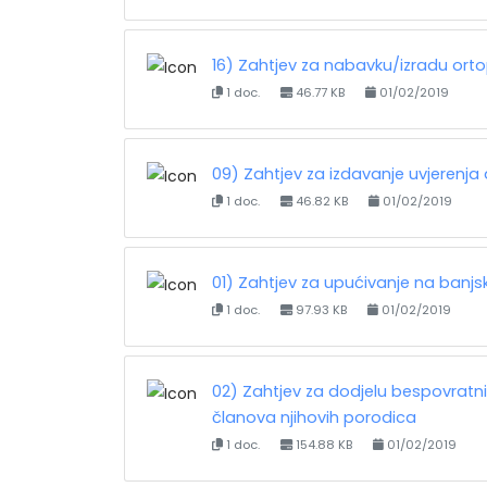
16) Zahtjev za nabavku/izradu or
1 doc.
46.77 KB
01/02/2019
09) Zahtjev za izdavanje uvjerenja d
1 doc.
46.82 KB
01/02/2019
01) Zahtjev za upućivanje na banjsk
1 doc.
97.93 KB
01/02/2019
02) Zahtjev za dodjelu bespovrat
članova njihovih porodica
1 doc.
154.88 KB
01/02/2019