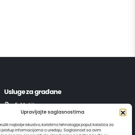
Usluge za građane
E-Matičar
Upravljajte saglasnostima
72 sata sistem
užili najbolje iskustvo, koristimo tehnologije poput kolačića za
ili pristup informacijama o uređaju. Saglasnost sa ovim
Invest in Gračanica