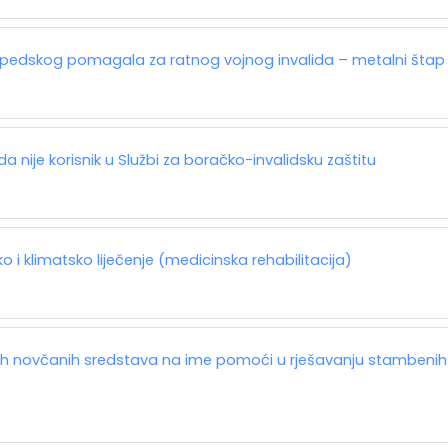
topedskog pomagala za ratnog vojnog invalida – metalni štap
a nije korisnik u Službi za boračko-invalidsku zaštitu
o i klimatsko liječenje (medicinska rehabilitacija)
nih novčanih sredstava na ime pomoći u rješavanju stambenih