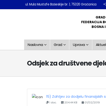
ul. Mula Mustafe Bašeskije br. 1, 75320 Gračanica
+
GRAD
FEDERACIJA B
BOSNA 
Naslovna
Grad
Uprava
Aktuel
Odsjek za društvene djela
15) Zahtjev za dodjelu finansijskih
1 doc.
204.44 KB
01/02/2019