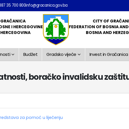
387 35 700 800
info@gracanica.gov.ba
 GRAČANICA
CITY OF GRAČAN
OSNE I HERCEGOVINE
FEDERATION OF BOSNIA AN
I HERCEGOVINA
BOSNIA AND HERZE
nosti
Budžet
Gradsko vijeće
Invest in Gračanica
tnosti, boračko invalidsku zaštit
 sredstava za pomoć u liječenju