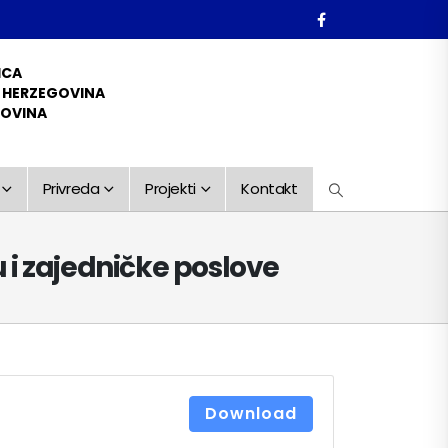
ICA
D HERZEGOVINA
GOVINA
Privreda
Projekti
Kontakt
u i zajedničke poslove
Download