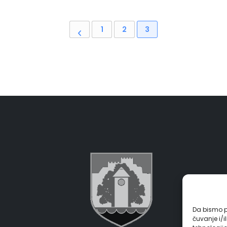
1
2
3
Da bismo pr
čuvanje i/